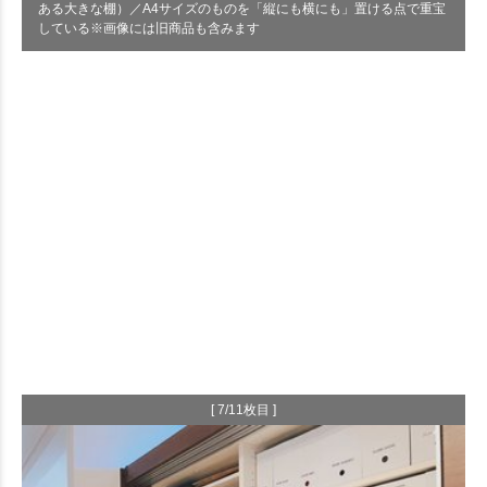
ある大きな棚）／A4サイズのものを「縦にも横にも」置ける点で重宝
している※画像には旧商品も含みます
[ 7/11枚目 ]