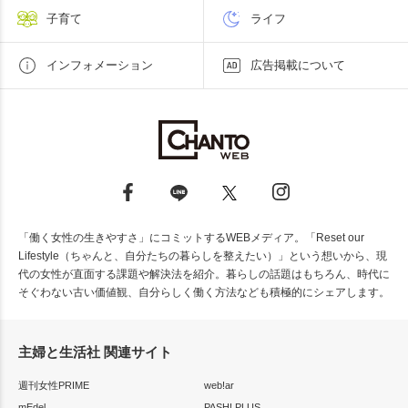
子育て
ライフ
インフォメーション
広告掲載について
「働く女性の生きやすさ」にコミットするWEBメディア。「Reset our
Lifestyle（ちゃんと、自分たちの暮らしを整えたい）」という想いから、現
代の女性が直面する課題や解決法を紹介。暮らしの話題はもちろん、時代に
そぐわない古い価値観、自分らしく働く方法なども積極的にシェアします。
主婦と生活社 関連サイト
週刊女性PRIME
web!ar
mEdel
PASH! PLUS