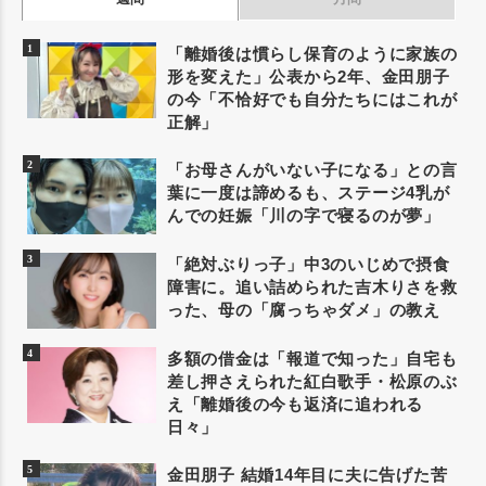
「離婚後は慣らし保育のように家族の
形を変えた」公表から2年、金田朋子
の今「不恰好でも自分たちにはこれが
正解」
「お母さんがいない子になる」との言
葉に一度は諦めるも、ステージ4乳が
んでの妊娠「川の字で寝るのが夢」
「絶対ぶりっ子」中3のいじめで摂食
障害に。追い詰められた吉木りさを救
った、母の「腐っちゃダメ」の教え
多額の借金は「報道で知った」自宅も
差し押さえられた紅白歌手・松原のぶ
え「離婚後の今も返済に追われる
日々」
金田朋子 結婚14年目に夫に告げた苦