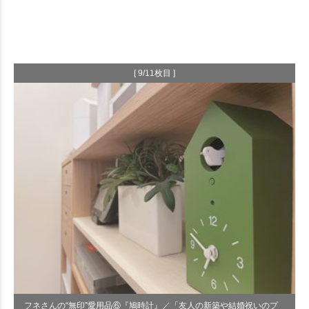
[ 9/11枚目 ]
フネさんの“無印”愛用品⑥『鳩時計』／「友人の新築や結婚祝いのプ