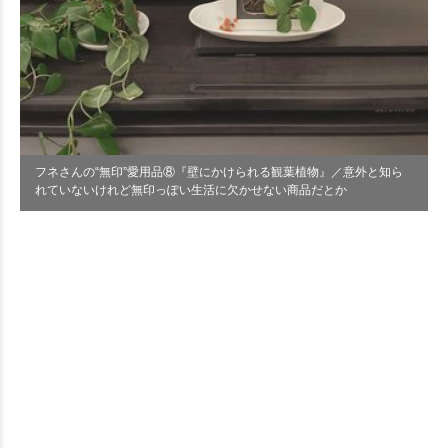
フネさんの“無印”愛用品⑧『壁にかけられる観葉植物』／意外と知ら
れていないけれど無印っぽい生活に欠かせない商品だとか