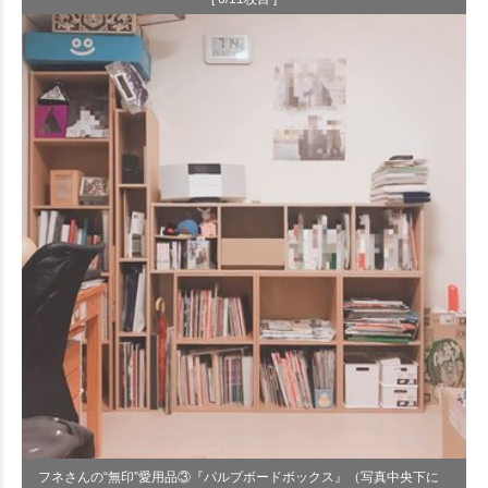
フネさんの“無印”愛用品③『パルプボードボックス』（写真中央下に