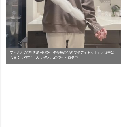
フネさんの“無印”愛用品⑤『携帯用のびのびボディネット』／背中に
も届くし泡立ちもいい優れものでヘビロテ中