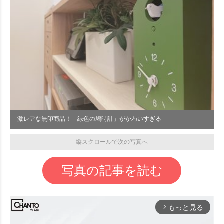
激レアな無印商品！「緑色の鳩時計」がかわいすぎる
縦スクロールで次の写真へ
写真の記事を読む
もっと見る
arrow_forward_ios