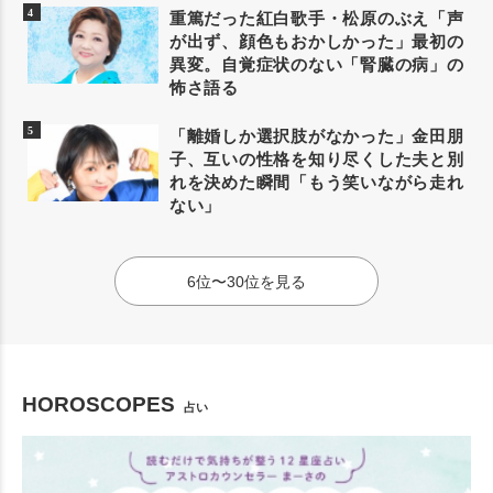
重篤だった紅白歌手・松原のぶえ「声
が出ず、顔色もおかしかった」最初の
異変。自覚症状のない「腎臓の病」の
怖さ語る
「離婚しか選択肢がなかった」金田朋
子、互いの性格を知り尽くした夫と別
れを決めた瞬間「もう笑いながら走れ
ない」
6位〜30位を見る
HOROSCOPES
占い