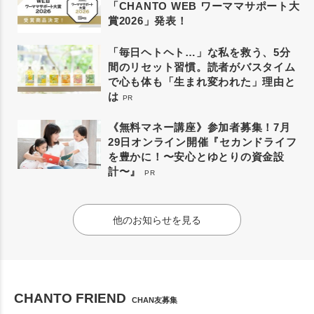
「CHANTO WEB ワーママサポート大
賞2026」発表！
「毎日ヘトヘト…」な私を救う、5分
間のリセット習慣。読者がバスタイム
で心も体も「生まれ変われた」理由と
は
PR
《無料マネー講座》参加者募集！7月
29日オンライン開催『セカンドライフ
を豊かに！〜安心とゆとりの資金設
計〜』
PR
他のお知らせを見る
CHANTO FRIEND
CHAN友募集