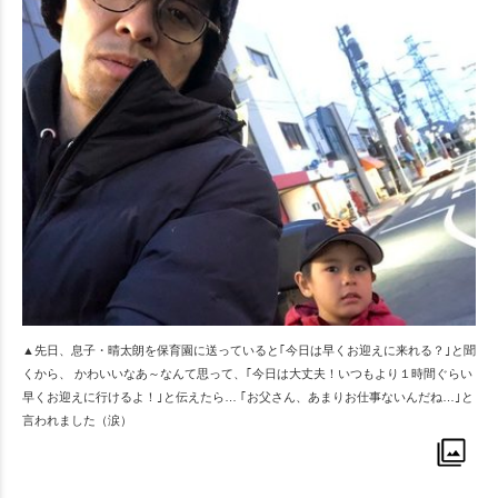
▲先日、息子・晴太朗を保育園に送っていると｢今日は早くお迎えに来れる？｣と聞
くから、 かわいいなあ～なんて思って、｢今日は大丈夫！いつもより１時間ぐらい
早くお迎えに行けるよ！｣と伝えたら… ｢お父さん、あまりお仕事ないんだね…｣と
言われました（涙）