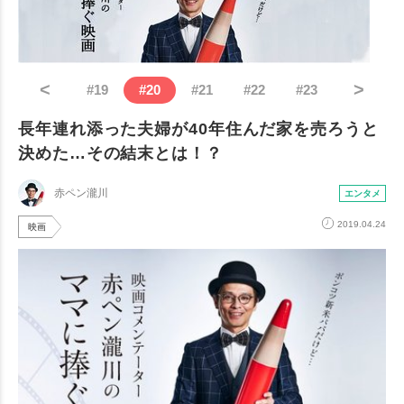
<
>
#
19
#
20
#
21
#
22
#
23
長年連れ添った夫婦が40年住んだ家を売ろうと
決めた…その結末とは！？
赤ペン瀧川
エンタメ
2019.04.24
映画