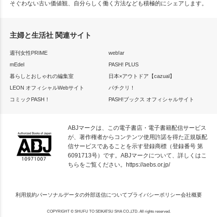
そぐわない古い価値観、自分らしく働く方法なども積極的にシェアします。
主婦と生活社 関連サイト
週刊女性PRIME
web!ar
mEdel
PASH! PLUS
暮らしとおしゃれの編集室
日本×アウトドア【cazual】
LEON オフィシャルWebサイト
パチクリ！
コミックPASH！
PASH!ブックス オフィシャルサイト
ABJマークは、この電子書店・電子書籍配信サービス
が、著作権者からコンテンツ使用許諾を得た正規版配
信サービスであることを示す登録商標（登録番号 第
6091713号）です。ABJマークについて、詳しくはこ
ちらをご覧ください。
https://aebs.or.jp/
利用規約
パーソナルデータの外部送信について
プライバシーポリシー
会社概要
COPYRIGHT © SHUFU TO SEIKATSU SHA CO.,LTD. All rights reserved.