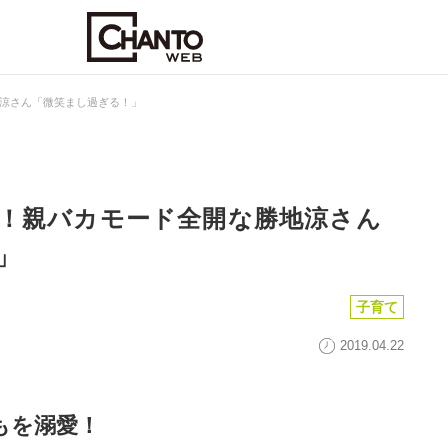
涼さん「微笑まし過ぎる！」
！親バカモード全開な勝地涼さん
」
子育て
2019.04.22
もを溺愛！