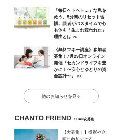
「毎日ヘトヘト…」な私を
救う、5分間のリセット習
慣。読者がバスタイムで心
も体も「生まれ変われた」
理由とは
PR
《無料マネー講座》参加者
募集！7月29日オンライン
開催『セカンドライフを豊
かに！〜安心とゆとりの資
金設計〜』
PR
他のお知らせを見る
CHANTO FRIEND
CHAN友募集
【大募集！】撮影や企
画に参加できる