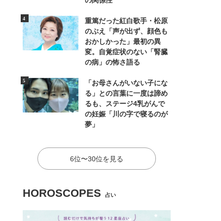
の関係性
重篤だった紅白歌手・松原
のぶえ「声が出ず、顔色も
おかしかった」最初の異
変。自覚症状のない「腎臓
の病」の怖さ語る
「お母さんがいない子にな
る」との言葉に一度は諦め
るも、ステージ4乳がんで
の妊娠「川の字で寝るのが
夢」
6位〜30位を見る
HOROSCOPES
占い