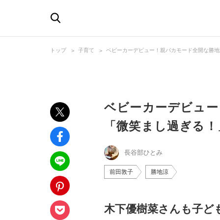
トップ
子育て
ベビーカーデビュー！親バカモード全開な勝地
ベビーカーデビュー
「微笑まし過ぎる！
長谷部ひとみ
前田敦子
勝地涼
木下優樹菜さんも子ど