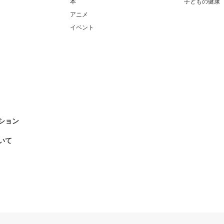
本
子どもの健康
アニメ
イベント
ション
いて