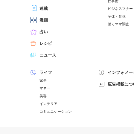
仕事術
連載
ビジネスマナー
産休・育休
漫画
働くママ調査
占い
レシピ
ニュース
ライフ
インフォメー
家事
広告掲載につ
マネー
美容
インテリア
コミュニケーション