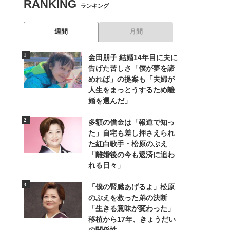
RANKING
ランキング
週間
月間
金田朋子 結婚14年目に夫に
告げた苦しさ「僕が夢を諦
めれば」の提案も「夫婦が
人生をまっとうするため離
婚を選んだ」
多額の借金は「報道で知っ
た」自宅も差し押さえられ
た紅白歌手・松原のぶえ
「離婚後の今も返済に追わ
れる日々」
「僕の腎臓あげるよ」松原
のぶえを救った弟の決断
「生きる意味が変わった」
移植から17年、きょうだい