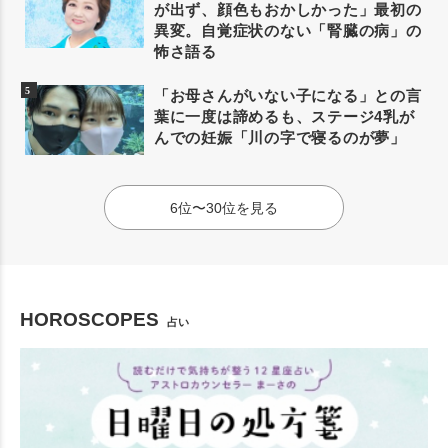
が出ず、顔色もおかしかった」最初の
異変。自覚症状のない「腎臓の病」の
怖さ語る
「お母さんがいない子になる」との言
葉に一度は諦めるも、ステージ4乳が
んでの妊娠「川の字で寝るのが夢」
6位〜30位を見る
HOROSCOPES
占い