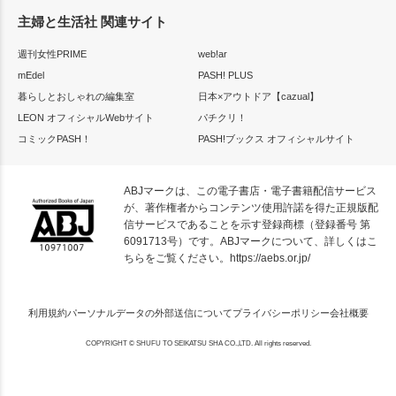
主婦と生活社 関連サイト
週刊女性PRIME
web!ar
mEdel
PASH! PLUS
暮らしとおしゃれの編集室
日本×アウトドア【cazual】
LEON オフィシャルWebサイト
パチクリ！
コミックPASH！
PASH!ブックス オフィシャルサイト
ABJマークは、この電子書店・電子書籍配信サービス
が、著作権者からコンテンツ使用許諾を得た正規版配
信サービスであることを示す登録商標（登録番号 第
6091713号）です。ABJマークについて、詳しくはこ
ちらをご覧ください。
https://aebs.or.jp/
利用規約
パーソナルデータの外部送信について
プライバシーポリシー
会社概要
COPYRIGHT © SHUFU TO SEIKATSU SHA CO.,LTD. All rights reserved.