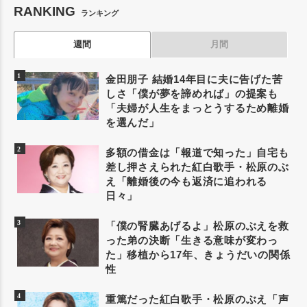
RANKING
ランキング
週間
月間
金田朋子 結婚14年目に夫に告げた苦
しさ「僕が夢を諦めれば」の提案も
「夫婦が人生をまっとうするため離婚
を選んだ」
多額の借金は「報道で知った」自宅も
差し押さえられた紅白歌手・松原のぶ
え「離婚後の今も返済に追われる
日々」
「僕の腎臓あげるよ」松原のぶえを救
った弟の決断「生きる意味が変わっ
た」移植から17年、きょうだいの関係
性
重篤だった紅白歌手・松原のぶえ「声