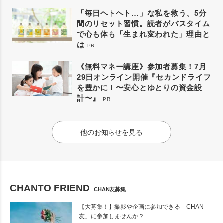
「毎日ヘトヘト…」な私を救う、5分
間のリセット習慣。読者がバスタイム
で心も体も「生まれ変われた」理由と
は
PR
《無料マネー講座》参加者募集！7月
29日オンライン開催『セカンドライフ
を豊かに！〜安心とゆとりの資金設
計〜』
PR
他のお知らせを見る
CHANTO FRIEND
CHAN友募集
【大募集！】撮影や企画に参加できる「CHAN
友」に参加しませんか？