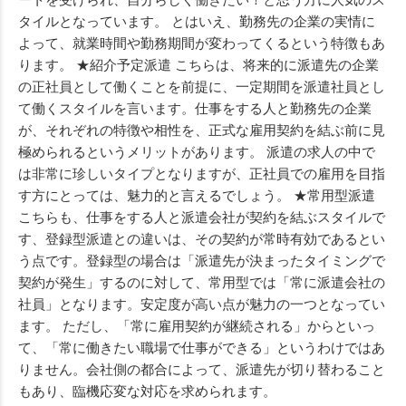
タイルとなっています。 とはいえ、勤務先の企業の実情に
よって、就業時間や勤務期間が変わってくるという特徴もあ
ります。 ★紹介予定派遣 こちらは、将来的に派遣先の企業
の正社員として働くことを前提に、一定期間を派遣社員とし
て働くスタイルを言います。仕事をする人と勤務先の企業
が、それぞれの特徴や相性を、正式な雇用契約を結ぶ前に見
極められるというメリットがあります。 派遣の求人の中で
は非常に珍しいタイプとなりますが、正社員での雇用を目指
す方にとっては、魅力的と言えるでしょう。 ★常用型派遣
こちらも、仕事をする人と派遣会社が契約を結ぶスタイルで
す、登録型派遣との違いは、その契約が常時有効であるとい
う点です。登録型の場合は「派遣先が決まったタイミングで
契約が発生」するのに対して、常用型では「常に派遣会社の
社員」となります。安定度が高い点が魅力の一つとなってい
ます。 ただし、「常に雇用契約が継続される」からといっ
て、「常に働きたい職場で仕事ができる」というわけではあ
りません。会社側の都合によって、派遣先が切り替わること
もあり、臨機応変な対応を求められます。