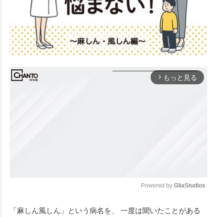
もっと見る
arrow_forward_ios
Powered by 
GliaStudios
Mute
「麻しん風しん」という病名を、 一度は聞いたことがある