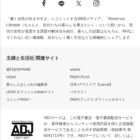
「働く女性の生きやすさ」にコミットするWEBメディア。「Reset our
Lifestyle（ちゃんと、自分たちの暮らしを整えたい）」という想いから、現
代の女性が直面する課題や解決法を紹介。暮らしの話題はもちろん、時代に
そぐわない古い価値観、自分らしく働く方法なども積極的にシェアします。
主婦と生活社 関連サイト
週刊女性PRIME
web!ar
mEdel
PASH! PLUS
暮らしとおしゃれの編集室
日本×アウトドア【cazual】
LEON オフィシャルWebサイト
パチクリ！
コミックPASH！
PASH!ブックス オフィシャルサイト
ABJマークは、この電子書店・電子書籍配信サービス
が、著作権者からコンテンツ使用許諾を得た正規版配
信サービスであることを示す登録商標（登録番号 第
6091713号）です。ABJマークについて、詳しくはこ