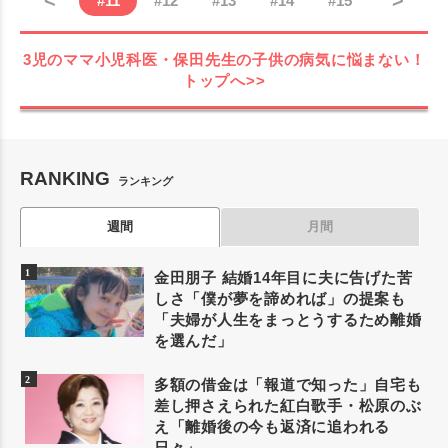
#
11
#
12
#
13
#
14
#
15
3児のママ小児科医・保田先生の子供の病気に悩まない！
トップへ>>
RANKING
ランキング
週間
月間
金田朋子 結婚14年目に夫に告げた苦
しさ「僕が夢を諦めれば」の提案も
「夫婦が人生をまっとうするため離婚
を選んだ」
多額の借金は「報道で知った」自宅も
差し押さえられた紅白歌手・松原のぶ
え「離婚後の今も返済に追われる
日々」