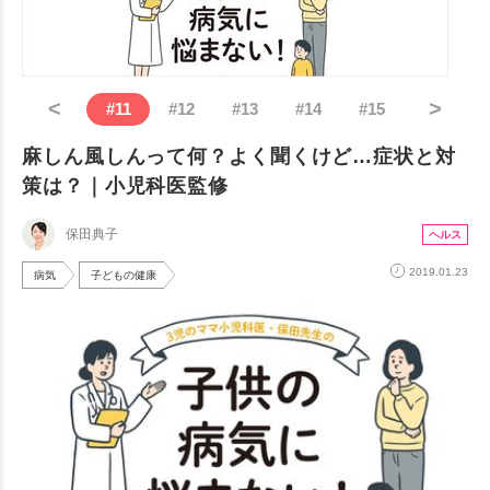
<
>
#
11
#
12
#
13
#
14
#
15
麻しん風しんって何？よく聞くけど…症状と対
策は？｜小児科医監修
保田典子
ヘルス
2019.01.23
病気
子どもの健康