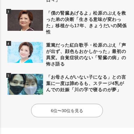
「僕の腎臓あげるよ」松原のぶえを救
った弟の決断「生きる意味が変わっ
た」移植から17年、きょうだいの関係
性
重篤だった紅白歌手・松原のぶえ「声
が出ず、顔色もおかしかった」最初の
異変。自覚症状のない「腎臓の病」の
怖さ語る
「お母さんがいない子になる」との言
葉に一度は諦めるも、ステージ4乳が
んでの妊娠「川の字で寝るのが夢」
6位〜30位を見る