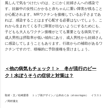
風しんで気をつけたいのは、とにかく妊婦さんへの感染で
す。妊娠中の女性にかかると赤ちゃんに重い障害が残ること
が心配されます。MRワクチンを接種しているお子さまであ
れば、感染することはまず心配する必要はないでしょう。こ
れから生まれてくる子に障害が出ないようにするためにも、
子どもも大人もワクチン接種がとても重要となる病気です。
成人男性は摂取率が低い傾向にあり、成人男性から妊婦さん
に感染してしまうこともあります。行政からの補助があるワ
クチンですので、積極的に予防接種を受けましょう。
＜他の病気もチェック！＞ 冬が流行のピー
ク！水ぼうそうの症状と対策は？
取材・文／松崎愛香 トップ画デザイン／山本めぐみ（el oso logos） イラスト
／岡村優太