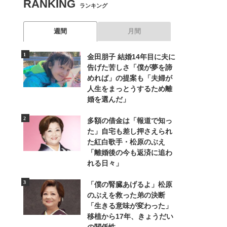
RANKING
ランキング
週間
月間
金田朋子 結婚14年目に夫に
告げた苦しさ「僕が夢を諦
めれば」の提案も「夫婦が
人生をまっとうするため離
婚を選んだ」
多額の借金は「報道で知っ
た」自宅も差し押さえられ
た紅白歌手・松原のぶえ
「離婚後の今も返済に追わ
れる日々」
「僕の腎臓あげるよ」松原
のぶえを救った弟の決断
「生きる意味が変わった」
移植から17年、きょうだい