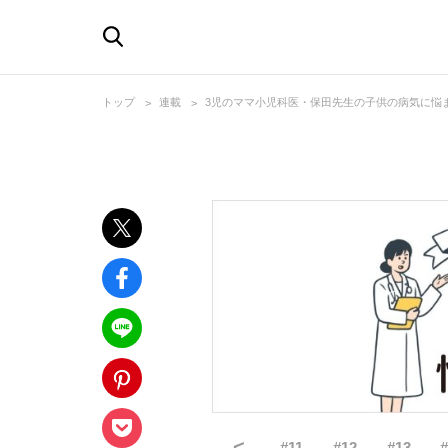
トップ
連載
3児のママ小児科医・保田先生の子供の病気に悩
<
#
11
#
12
#
13
#