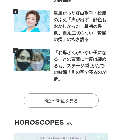
の関係性
重篤だった紅白歌手・松原
のぶえ「声が出ず、顔色も
おかしかった」最初の異
変。自覚症状のない「腎臓
の病」の怖さ語る
「お母さんがいない子にな
る」との言葉に一度は諦め
るも、ステージ4乳がんで
の妊娠「川の字で寝るのが
夢」
6位〜30位を見る
HOROSCOPES
占い