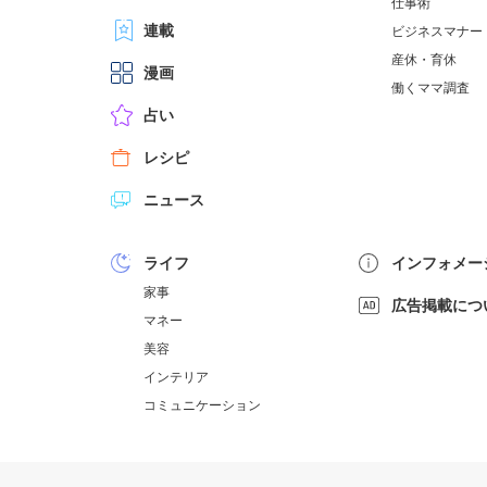
仕事術
連載
ビジネスマナー
産休・育休
漫画
働くママ調査
占い
レシピ
ニュース
ライフ
インフォメー
家事
広告掲載につ
マネー
美容
インテリア
コミュニケーション