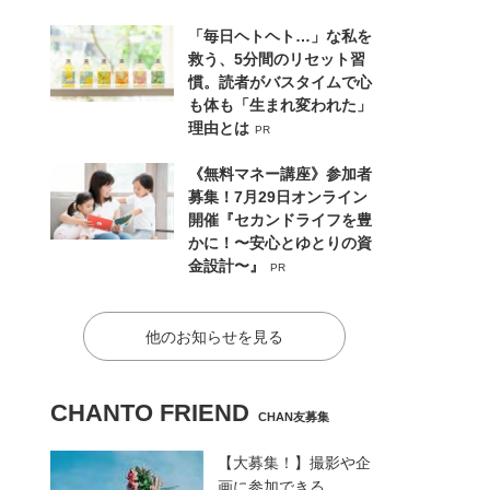
「毎日ヘトヘト…」な私を
救う、5分間のリセット習
慣。読者がバスタイムで心
も体も「生まれ変われた」
理由とは
PR
《無料マネー講座》参加者
募集！7月29日オンライン
開催『セカンドライフを豊
かに！〜安心とゆとりの資
金設計〜』
PR
他のお知らせを見る
CHANTO FRIEND
CHAN友募集
【大募集！】撮影や企
画に参加できる