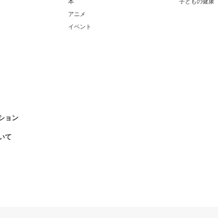
本
子どもの健康
アニメ
イベント
ション
いて