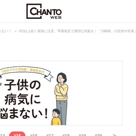
まない！
5日以上続く発熱に注意。早期発見で適切な対処を！「川崎病」の症状や対策
>
14
#
15
#
16
#
17
#
18
#
19
#
20