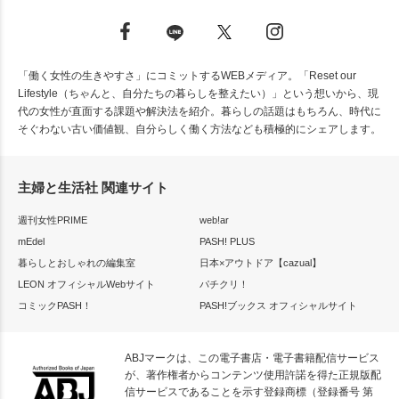
「働く女性の生きやすさ」にコミットするWEBメディア。「Reset our
Lifestyle（ちゃんと、自分たちの暮らしを整えたい）」という想いから、現
代の女性が直面する課題や解決法を紹介。暮らしの話題はもちろん、時代に
そぐわない古い価値観、自分らしく働く方法なども積極的にシェアします。
主婦と生活社 関連サイト
週刊女性PRIME
web!ar
mEdel
PASH! PLUS
暮らしとおしゃれの編集室
日本×アウトドア【cazual】
LEON オフィシャルWebサイト
パチクリ！
コミックPASH！
PASH!ブックス オフィシャルサイト
ABJマークは、この電子書店・電子書籍配信サービス
が、著作権者からコンテンツ使用許諾を得た正規版配
信サービスであることを示す登録商標（登録番号 第