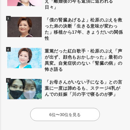
え「離婚後の今も返済に追われる
日々」
「僕の腎臓あげるよ」松原のぶえを救
った弟の決断「生きる意味が変わっ
た」移植から17年、きょうだいの関係
性
重篤だった紅白歌手・松原のぶえ「声
が出ず、顔色もおかしかった」最初の
異変。自覚症状のない「腎臓の病」の
怖さ語る
「お母さんがいない子になる」との言
葉に一度は諦めるも、ステージ4乳が
んでの妊娠「川の字で寝るのが夢」
6位〜30位を見る