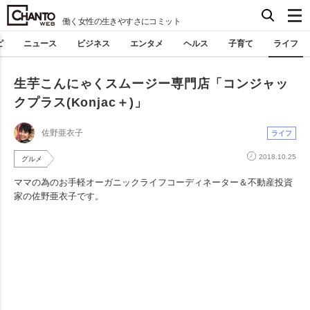
働く女性の生きやすさにコミット
ピ
ニュース
ビジネス
エンタメ
ヘルス
子育て
ライフ
生芋こんにゃくスムージー専門店「コンジャッ
クプラス(Konjac＋)」
佐野亜衣子
ライフ
2018.10.25
グルメ
ママの為のお手軽オーガニックライフコーディネーター＆不動産投資
家の佐野亜衣子です。