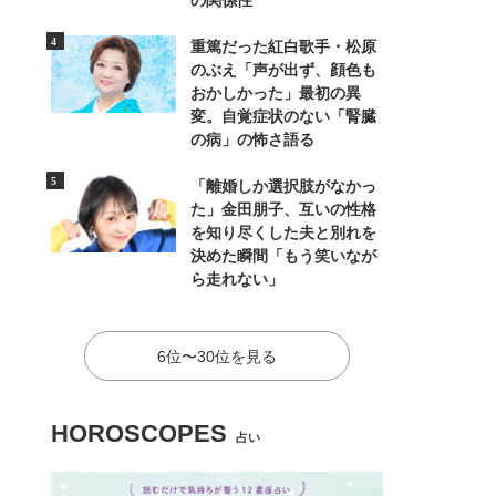
の関係性
重篤だった紅白歌手・松原
のぶえ「声が出ず、顔色も
おかしかった」最初の異
変。自覚症状のない「腎臓
の病」の怖さ語る
「離婚しか選択肢がなかっ
た」金田朋子、互いの性格
を知り尽くした夫と別れを
決めた瞬間「もう笑いなが
ら走れない」
6位〜30位を見る
HOROSCOPES
占い