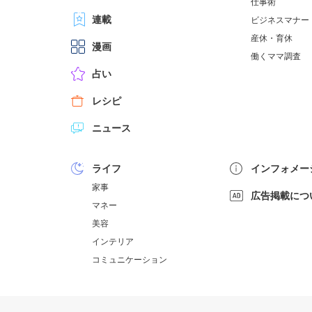
仕事術
連載
ビジネスマナー
産休・育休
漫画
働くママ調査
占い
レシピ
ニュース
ライフ
インフォメー
家事
広告掲載につ
マネー
美容
インテリア
コミュニケーション