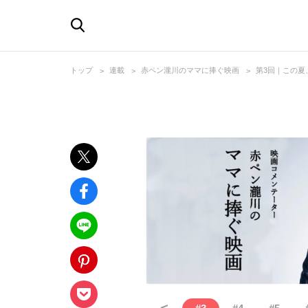
トップ
連載
赤ペン瀧川のママに捧ぐ映画
第3回｜この夏
<