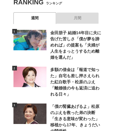
RANKING
ランキング
週間
月間
金田朋子 結婚14年目に夫に
告げた苦しさ「僕が夢を諦
めれば」の提案も「夫婦が
人生をまっとうするため離
婚を選んだ」
多額の借金は「報道で知っ
た」自宅も差し押さえられ
た紅白歌手・松原のぶえ
「離婚後の今も返済に追わ
れる日々」
「僕の腎臓あげるよ」松原
のぶえを救った弟の決断
「生きる意味が変わった」
移植から17年、きょうだい