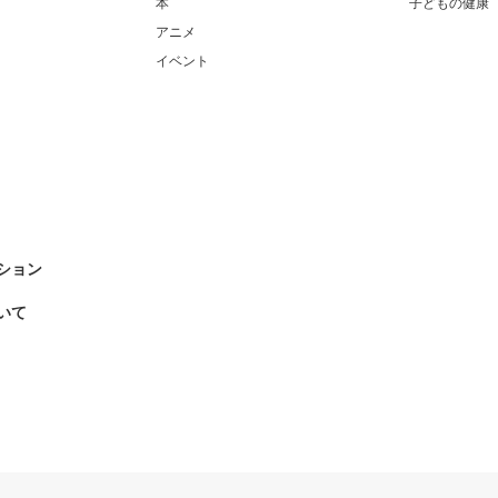
本
子どもの健康
アニメ
イベント
ション
いて