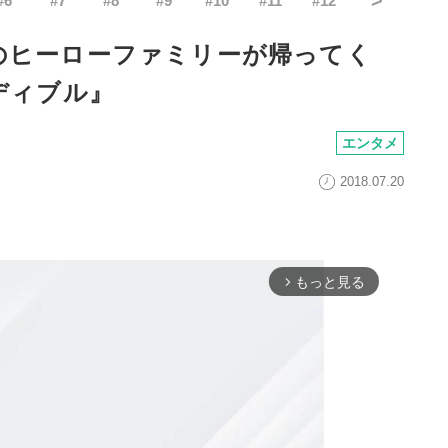
#
6
#
7
#
8
#
9
#
10
#
11
#
12
のヒーローファミリーが帰ってく
ディブル』
エンタメ
2018.07.20
もっと見る
arrow_forward_ios