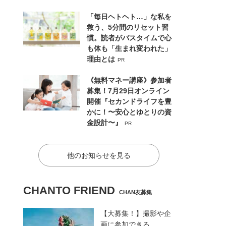
「毎日ヘトヘト…」な私を
救う、5分間のリセット習
慣。読者がバスタイムで心
も体も「生まれ変われた」
理由とは
PR
《無料マネー講座》参加者
募集！7月29日オンライン
開催『セカンドライフを豊
かに！〜安心とゆとりの資
金設計〜』
PR
他のお知らせを見る
CHANTO FRIEND
CHAN友募集
【大募集！】撮影や企
画に参加できる