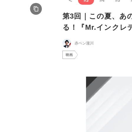
#
3
#
4
#
5
第3回｜この夏、あ
る！『Mr.インクレ
赤ペン瀧川
映画