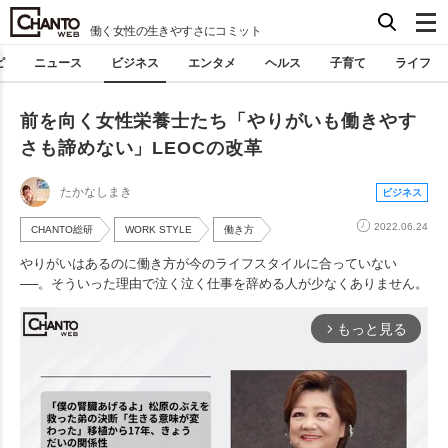
働く女性の生きやすさにコミット
ピ
ニュース
ビジネス
エンタメ
ヘルス
子育て
ライフ
前を向く女性栄養士たち「やりがいも働きやす
さも諦めない」LEOCの改革
たかなしまき
ビジネス
2022.06.24
CHANTO総研
WORK STYLE
働き方
やりがいはあるのに働き方が今のライフスタイルに合っていない
──。そういった理由で泣く泣く仕事を辞める人が少なくありません。
もっと見る
arrow_forward_ios