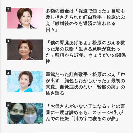
多額の借金は「報道で知った」自宅も
差し押さえられた紅白歌手・松原のぶ
え「離婚後の今も返済に追われる
日々」
「僕の腎臓あげるよ」松原のぶえを救
った弟の決断「生きる意味が変わっ
た」移植から17年、きょうだいの関係
性
重篤だった紅白歌手・松原のぶえ「声
が出ず、顔色もおかしかった」最初の
異変。自覚症状のない「腎臓の病」の
怖さ語る
「お母さんがいない子になる」との言
葉に一度は諦めるも、ステージ4乳が
んでの妊娠「川の字で寝るのが夢」