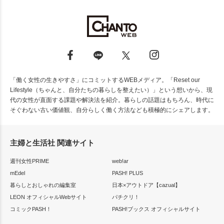
「働く女性の生きやすさ」にコミットするWEBメディア。「Reset our
Lifestyle（ちゃんと、自分たちの暮らしを整えたい）」という想いから、現
代の女性が直面する課題や解決法を紹介。暮らしの話題はもちろん、時代に
そぐわない古い価値観、自分らしく働く方法なども積極的にシェアします。
主婦と生活社 関連サイト
週刊女性PRIME
web!ar
mEdel
PASH! PLUS
暮らしとおしゃれの編集室
日本×アウトドア【cazual】
LEON オフィシャルWebサイト
パチクリ！
コミックPASH！
PASH!ブックス オフィシャルサイト