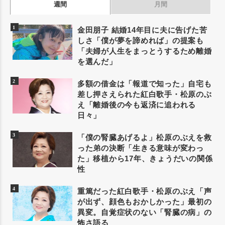
週間
月間
金田朋子 結婚14年目に夫に告げた苦
しさ「僕が夢を諦めれば」の提案も
「夫婦が人生をまっとうするため離婚
を選んだ」
多額の借金は「報道で知った」自宅も
差し押さえられた紅白歌手・松原のぶ
え「離婚後の今も返済に追われる
日々」
「僕の腎臓あげるよ」松原のぶえを救
った弟の決断「生きる意味が変わっ
た」移植から17年、きょうだいの関係
性
重篤だった紅白歌手・松原のぶえ「声
が出ず、顔色もおかしかった」最初の
異変。自覚症状のない「腎臓の病」の
怖さ語る