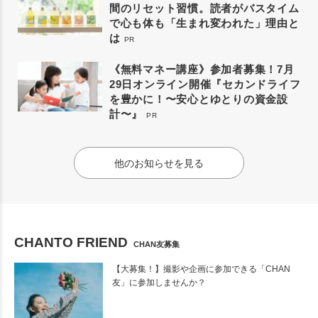
間のリセット習慣。読者がバスタイム
で心も体も「生まれ変われた」理由と
は
PR
《無料マネー講座》参加者募集！7月
29日オンライン開催『セカンドライフ
を豊かに！〜安心とゆとりの資金設
計〜』
PR
他のお知らせを見る
CHANTO FRIEND
CHAN友募集
【大募集！】撮影や企画に参加できる「CHAN
友」に参加しませんか？