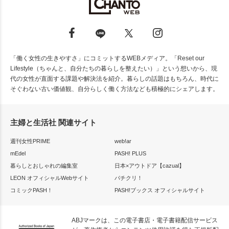
「働く女性の生きやすさ」にコミットするWEBメディア。「Reset our
Lifestyle（ちゃんと、自分たちの暮らしを整えたい）」という想いから、現
代の女性が直面する課題や解決法を紹介。暮らしの話題はもちろん、時代に
そぐわない古い価値観、自分らしく働く方法なども積極的にシェアします。
主婦と生活社 関連サイト
週刊女性PRIME
web!ar
mEdel
PASH! PLUS
暮らしとおしゃれの編集室
日本×アウトドア【cazual】
LEON オフィシャルWebサイト
パチクリ！
コミックPASH！
PASH!ブックス オフィシャルサイト
ABJマークは、この電子書店・電子書籍配信サービス