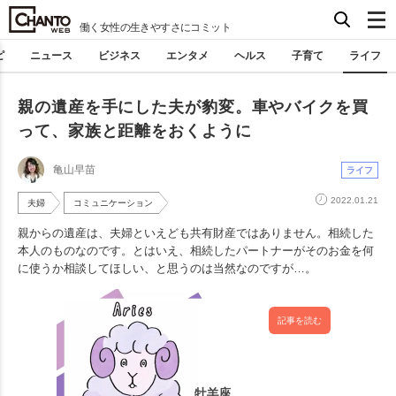
働く女性の生きやすさにコミット
ピ
ニュース
ビジネス
エンタメ
ヘルス
子育て
ライフ
親の遺産を手にした夫が豹変。車やバイクを買
って、家族と距離をおくように
亀山早苗
ライフ
2022.01.21
夫婦
コミュニケーション
親からの遺産は、夫婦といえども共有財産ではありません。相続した
本人のものなのです。とはいえ、相続したパートナーがそのお金を何
に使うか相談してほしい、と思うのは当然なのですが…。
記事を読む