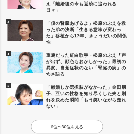
え「離婚後の今も返済に追われる
日々」
「僕の腎臓あげるよ」松原のぶえを救
った弟の決断「生きる意味が変わっ
た」移植から17年、きょうだいの関係
性
重篤だった紅白歌手・松原のぶえ「声
が出ず、顔色もおかしかった」最初の
異変。自覚症状のない「腎臓の病」の
怖さ語る
「離婚しか選択肢がなかった」金田朋
子、互いの性格を知り尽くした夫と別
れを決めた瞬間「もう笑いながら走れ
ない」
6位〜30位を見る