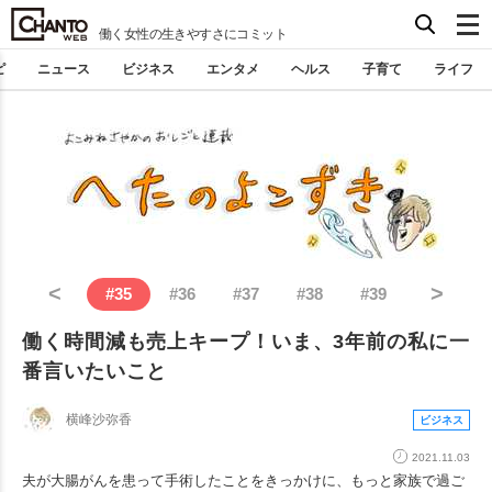
働く女性の生きやすさにコミット
ピ
ニュース
ビジネス
エンタメ
ヘルス
子育て
ライフ
<
>
#
35
#
36
#
37
#
38
#
39
働く時間減も売上キープ！いま、3年前の私に一
番言いたいこと
横峰沙弥香
ビジネス
2021.11.03
夫が大腸がんを患って手術したことをきっかけに、もっと家族で過ご