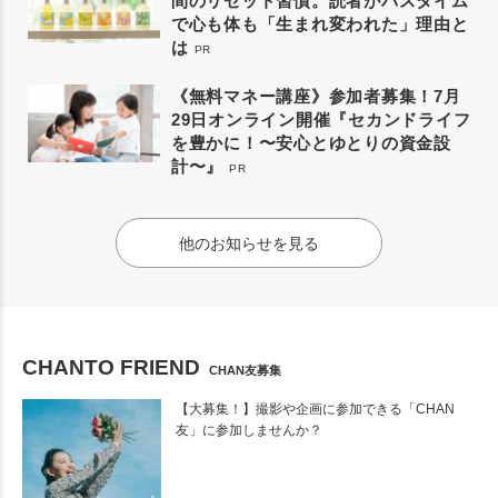
間のリセット習慣。読者がバスタイム
で心も体も「生まれ変われた」理由と
は
PR
《無料マネー講座》参加者募集！7月
29日オンライン開催『セカンドライフ
を豊かに！〜安心とゆとりの資金設
計〜』
PR
他のお知らせを見る
CHANTO FRIEND
CHAN友募集
【大募集！】撮影や企画に参加できる「CHAN
友」に参加しませんか？