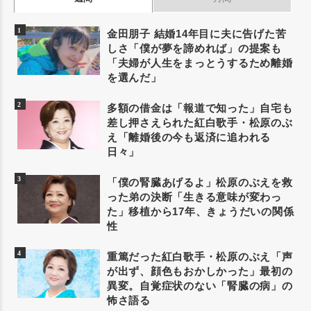
金田朋子 結婚14年目に夫に告げた苦
しさ「僕が夢を諦めれば」の提案も
「夫婦が人生をまっとうするため離婚
を選んだ」
多額の借金は「報道で知った」自宅も
差し押さえられた紅白歌手・松原のぶ
え「離婚後の今も返済に追われる
日々」
「僕の腎臓あげるよ」松原のぶえを救
った弟の決断「生きる意味が変わっ
た」移植から17年、きょうだいの関係
性
重篤だった紅白歌手・松原のぶえ「声
が出ず、顔色もおかしかった」最初の
異変。自覚症状のない「腎臓の病」の
怖さ語る