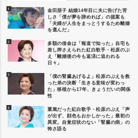
金田朋子 結婚14年目に夫に告げた苦
しさ「僕が夢を諦めれば」の提案も
「夫婦が人生をまっとうするため離婚
を選んだ」
多額の借金は「報道で知った」自宅も
差し押さえられた紅白歌手・松原のぶ
え「離婚後の今も返済に追われる
日々」
「僕の腎臓あげるよ」松原のぶえを救
った弟の決断「生きる意味が変わっ
た」移植から17年、きょうだいの関係
性
重篤だった紅白歌手・松原のぶえ「声
が出ず、顔色もおかしかった」最初の
異変。自覚症状のない「腎臓の病」の
怖さ語る