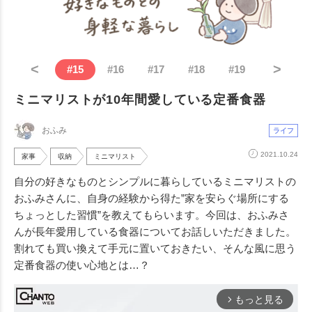
<
>
#
15
#
16
#
17
#
18
#
19
ミニマリストが10年間愛している定番食器
おふみ
ライフ
2021.10.24
家事
収納
ミニマリスト
自分の好きなものとシンプルに暮らしているミニマリストの
おふみさんに、自身の経験から得た”家を安らぐ場所にする
ちょっとした習慣”を教えてもらいます。今回は、おふみさ
んが長年愛用している食器についてお話しいただきました。
割れても買い換えて手元に置いておきたい、そんな風に思う
定番食器の使い心地とは…？
もっと見る
arrow_forward_ios