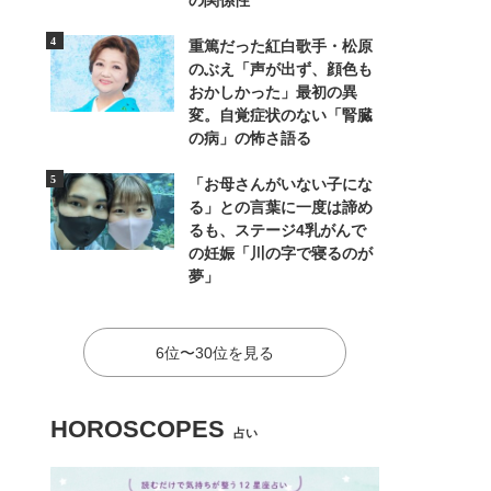
の関係性
重篤だった紅白歌手・松原
のぶえ「声が出ず、顔色も
おかしかった」最初の異
変。自覚症状のない「腎臓
の病」の怖さ語る
「お母さんがいない子にな
る」との言葉に一度は諦め
るも、ステージ4乳がんで
の妊娠「川の字で寝るのが
夢」
6位〜30位を見る
HOROSCOPES
占い