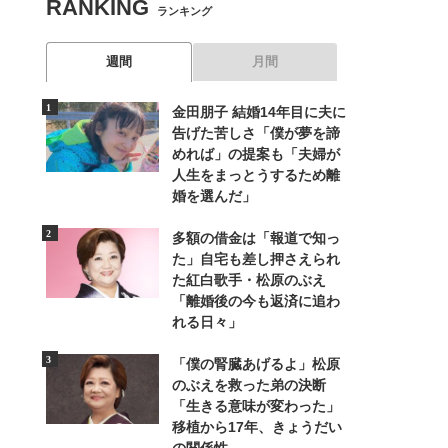
RANKING
ランキング
週間
月間
金田朋子 結婚14年目に夫に
告げた苦しさ「僕が夢を諦
めれば」の提案も「夫婦が
人生をまっとうするため離
婚を選んだ」
多額の借金は「報道で知っ
た」自宅も差し押さえられ
た紅白歌手・松原のぶえ
「離婚後の今も返済に追わ
れる日々」
「僕の腎臓あげるよ」松原
のぶえを救った弟の決断
「生きる意味が変わった」
移植から17年、きょうだい