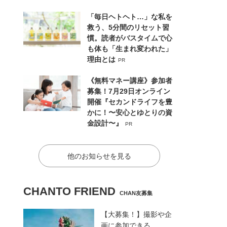
「毎日ヘトヘト…」な私を
救う、5分間のリセット習
慣。読者がバスタイムで心
も体も「生まれ変われた」
理由とは
PR
《無料マネー講座》参加者
募集！7月29日オンライン
開催『セカンドライフを豊
かに！〜安心とゆとりの資
金設計〜』
PR
他のお知らせを見る
CHANTO FRIEND
CHAN友募集
【大募集！】撮影や企
画に参加できる