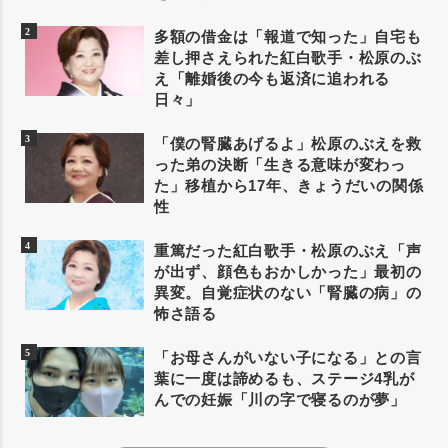
多額の借金は「報道で知った」自宅も
差し押さえられた紅白歌手・松原のぶ
え「離婚後の今も返済に追われる
日々」
「僕の腎臓あげるよ」松原のぶえを救
った弟の決断「生きる意味が変わっ
た」移植から17年、きょうだいの関係
性
重篤だった紅白歌手・松原のぶえ「声
が出ず、顔色もおかしかった」最初の
異変。自覚症状のない「腎臓の病」の
怖さ語る
「お母さんがいない子になる」との言
葉に一度は諦めるも、ステージ4乳が
んでの妊娠「川の字で寝るのが夢」