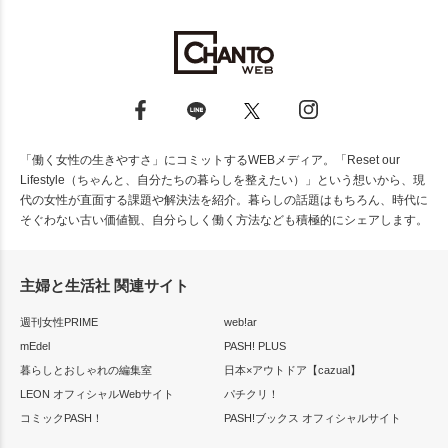
「働く女性の生きやすさ」にコミットするWEBメディア。「Reset our
Lifestyle（ちゃんと、自分たちの暮らしを整えたい）」という想いから、現
代の女性が直面する課題や解決法を紹介。暮らしの話題はもちろん、時代に
そぐわない古い価値観、自分らしく働く方法なども積極的にシェアします。
主婦と生活社 関連サイト
週刊女性PRIME
web!ar
mEdel
PASH! PLUS
暮らしとおしゃれの編集室
日本×アウトドア【cazual】
LEON オフィシャルWebサイト
パチクリ！
コミックPASH！
PASH!ブックス オフィシャルサイト