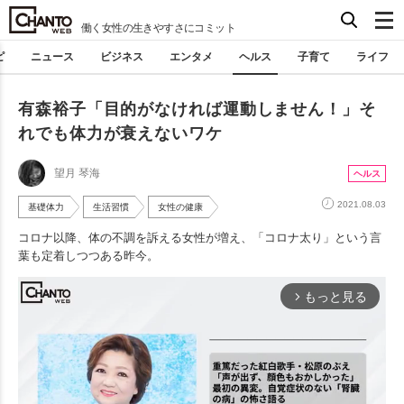
働く女性の生きやすさにコミット
ピ
ニュース
ビジネス
エンタメ
ヘルス
子育て
ライフ
有森裕子「目的がなければ運動しません！」そ
れでも体力が衰えないワケ
望月 琴海
ヘルス
2021.08.03
基礎体力
生活習慣
女性の健康
コロナ以降、体の不調を訴える女性が増え、「コロナ太り」という言
葉も定着しつつある昨今。
もっと見る
arrow_forward_ios