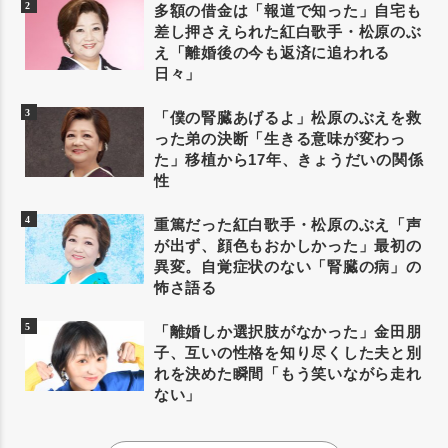
多額の借金は「報道で知った」自宅も
差し押さえられた紅白歌手・松原のぶ
え「離婚後の今も返済に追われる
日々」
「僕の腎臓あげるよ」松原のぶえを救
った弟の決断「生きる意味が変わっ
た」移植から17年、きょうだいの関係
性
重篤だった紅白歌手・松原のぶえ「声
が出ず、顔色もおかしかった」最初の
異変。自覚症状のない「腎臓の病」の
怖さ語る
「離婚しか選択肢がなかった」金田朋
子、互いの性格を知り尽くした夫と別
れを決めた瞬間「もう笑いながら走れ
ない」