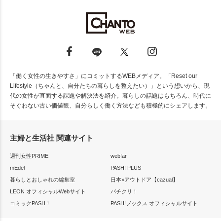
「働く女性の生きやすさ」にコミットするWEBメディア。「Reset our
Lifestyle（ちゃんと、自分たちの暮らしを整えたい）」という想いから、現
代の女性が直面する課題や解決法を紹介。暮らしの話題はもちろん、時代に
そぐわない古い価値観、自分らしく働く方法なども積極的にシェアします。
主婦と生活社 関連サイト
週刊女性PRIME
web!ar
mEdel
PASH! PLUS
暮らしとおしゃれの編集室
日本×アウトドア【cazual】
LEON オフィシャルWebサイト
パチクリ！
コミックPASH！
PASH!ブックス オフィシャルサイト