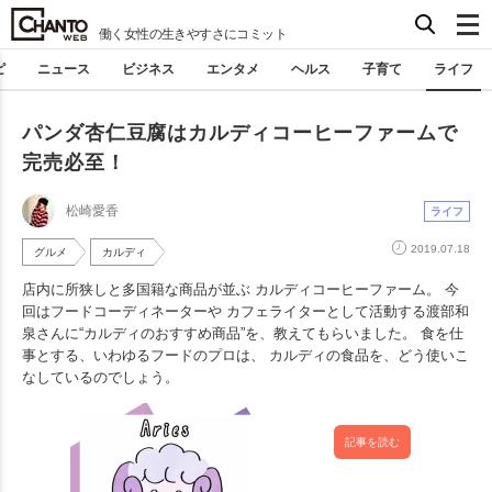
働く女性の生きやすさにコミット
ピ
ニュース
ビジネス
エンタメ
ヘルス
子育て
ライフ
パンダ杏仁豆腐はカルディコーヒーファームで
完売必至！
松崎愛香
ライフ
2019.07.18
グルメ
カルディ
店内に所狭しと多国籍な商品が並ぶ カルディコーヒーファーム。 今
回はフードコーディネーターや カフェライターとして活動する渡部和
泉さんに“カルディのおすすめ商品”を、教えてもらいました。 食を仕
事とする、いわゆるフードのプロは、 カルディの食品を、どう使いこ
なしているのでしょう。
記事を読む