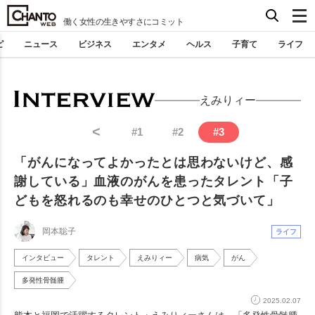
働く女性の生きやすさにコミット
ピ
ニュース
ビジネス
エンタメ
ヘルス
子育て
ライフ
えみりィー
<
#
1
#
2
#
3
「がんになってよかったとは思わないけど、感
謝している」血液のがんを患ったタレント「子
どもを怒れるのも幸せのひとつと気づいて」
岡本聡子
ライフ
インタビュー
タレント
えみりィー
病気
がん
多発性骨髄腫
2025.02.07