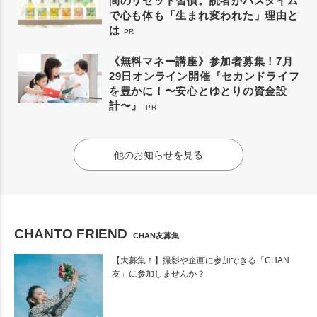
間のリセット習慣。読者がバスタイム
で心も体も「生まれ変われた」理由と
は
PR
《無料マネー講座》参加者募集！7月
29日オンライン開催『セカンドライフ
を豊かに！〜安心とゆとりの資金設
計〜』
PR
他のお知らせを見る
CHANTO FRIEND
CHAN友募集
【大募集！】撮影や企画に参加できる「CHAN
友」に参加しませんか？