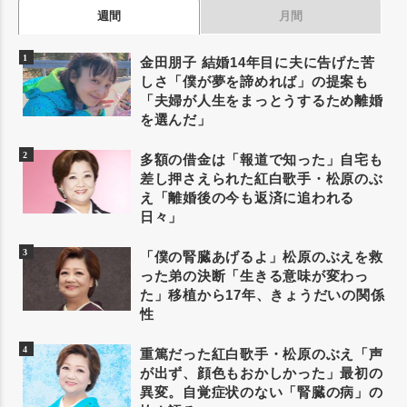
週間
月間
金田朋子 結婚14年目に夫に告げた苦
しさ「僕が夢を諦めれば」の提案も
「夫婦が人生をまっとうするため離婚
を選んだ」
多額の借金は「報道で知った」自宅も
差し押さえられた紅白歌手・松原のぶ
え「離婚後の今も返済に追われる
日々」
「僕の腎臓あげるよ」松原のぶえを救
った弟の決断「生きる意味が変わっ
た」移植から17年、きょうだいの関係
性
重篤だった紅白歌手・松原のぶえ「声
が出ず、顔色もおかしかった」最初の
異変。自覚症状のない「腎臓の病」の