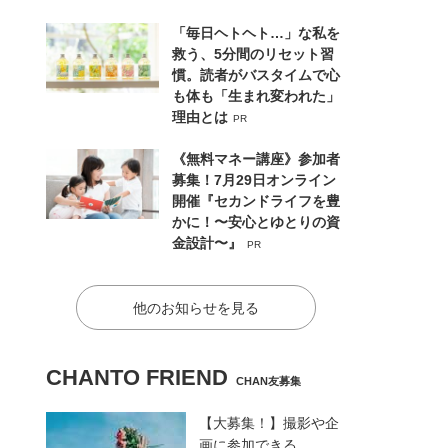
「毎日ヘトヘト…」な私を
救う、5分間のリセット習
慣。読者がバスタイムで心
も体も「生まれ変われた」
理由とは
PR
《無料マネー講座》参加者
募集！7月29日オンライン
開催『セカンドライフを豊
かに！〜安心とゆとりの資
金設計〜』
PR
他のお知らせを見る
CHANTO FRIEND
CHAN友募集
【大募集！】撮影や企
画に参加できる