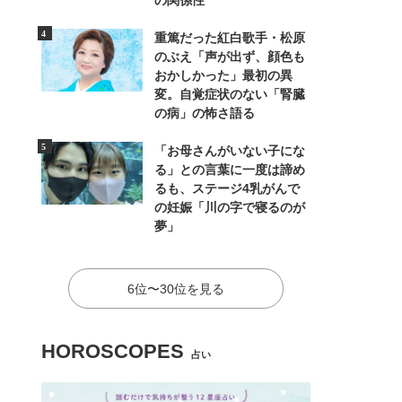
の関係性
重篤だった紅白歌手・松原
のぶえ「声が出ず、顔色も
おかしかった」最初の異
変。自覚症状のない「腎臓
の病」の怖さ語る
「お母さんがいない子にな
る」との言葉に一度は諦め
るも、ステージ4乳がんで
の妊娠「川の字で寝るのが
夢」
6位〜30位を見る
HOROSCOPES
占い