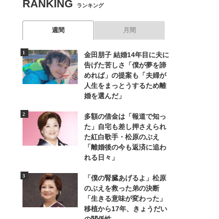
RANKING
ランキング
週間
月間
金田朋子 結婚14年目に夫に
告げた苦しさ「僕が夢を諦
めれば」の提案も「夫婦が
人生をまっとうするため離
婚を選んだ」
多額の借金は「報道で知っ
た」自宅も差し押さえられ
た紅白歌手・松原のぶえ
「離婚後の今も返済に追わ
れる日々」
「僕の腎臓あげるよ」松原
のぶえを救った弟の決断
「生きる意味が変わった」
移植から17年、きょうだい