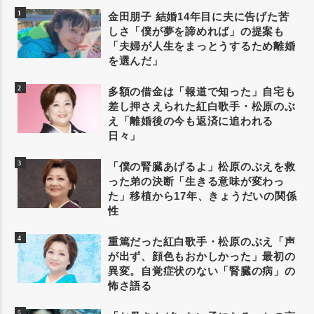
金田朋子 結婚14年目に夫に告げた苦
しさ「僕が夢を諦めれば」の提案も
「夫婦が人生をまっとうするため離婚
を選んだ」
多額の借金は「報道で知った」自宅も
差し押さえられた紅白歌手・松原のぶ
え「離婚後の今も返済に追われる
日々」
「僕の腎臓あげるよ」松原のぶえを救
った弟の決断「生きる意味が変わっ
た」移植から17年、きょうだいの関係
性
重篤だった紅白歌手・松原のぶえ「声
が出ず、顔色もおかしかった」最初の
異変。自覚症状のない「腎臓の病」の
怖さ語る