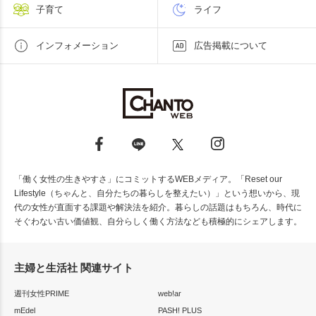
子育て
ライフ
インフォメーション
広告掲載について
「働く女性の生きやすさ」にコミットするWEBメディア。「Reset our
Lifestyle（ちゃんと、自分たちの暮らしを整えたい）」という想いから、現
代の女性が直面する課題や解決法を紹介。暮らしの話題はもちろん、時代に
そぐわない古い価値観、自分らしく働く方法なども積極的にシェアします。
主婦と生活社 関連サイト
週刊女性PRIME
web!ar
mEdel
PASH! PLUS