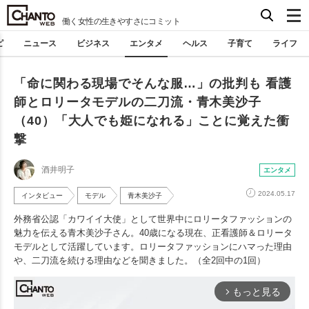
働く女性の生きやすさにコミット
ピ
ニュース
ビジネス
エンタメ
ヘルス
子育て
ライフ
「命に関わる現場でそんな服…」の批判も 看護
師とロリータモデルの二刀流・青木美沙子
（40）「大人でも姫になれる」ことに覚えた衝
撃
酒井明子
エンタメ
2024.05.17
インタビュー
モデル
青木美沙子
外務省公認「カワイイ大使」として世界中にロリータファッションの
魅力を伝える青木美沙子さん。40歳になる現在、正看護師＆ロリータ
モデルとして活躍しています。ロリータファッションにハマった理由
や、二刀流を続ける理由などを聞きました。（全2回中の1回）
もっと見る
arrow_forward_ios