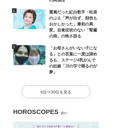
の関係性
重篤だった紅白歌手・松原
のぶえ「声が出ず、顔色も
おかしかった」最初の異
変。自覚症状のない「腎臓
の病」の怖さ語る
「お母さんがいない子にな
る」との言葉に一度は諦め
るも、ステージ4乳がんで
の妊娠「川の字で寝るのが
夢」
6位〜30位を見る
HOROSCOPES
占い