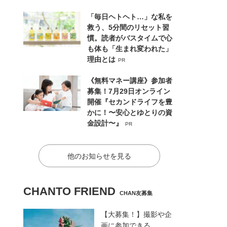
「毎日ヘトヘト…」な私を
救う、5分間のリセット習
慣。読者がバスタイムで心
も体も「生まれ変われた」
理由とは
PR
《無料マネー講座》参加者
募集！7月29日オンライン
開催『セカンドライフを豊
かに！〜安心とゆとりの資
金設計〜』
PR
他のお知らせを見る
CHANTO FRIEND
CHAN友募集
【大募集！】撮影や企
画に参加できる