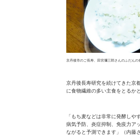
京丹後市のご長寿、田宮彌三郎さんのふだんの
京丹後長寿研究を続けてきた京
に食物繊維の多い主食をとるか
「もち麦などは非常に発酵しや
病気予防、炎症抑制、免疫力ア
ながると予測できます」（内藤