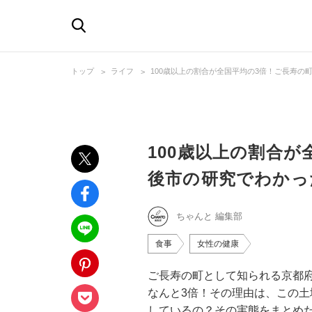
トップ
ライフ
100歳以上の割合が全国平均の3倍！ご長寿
100歳以上の割合
後市の研究でわかっ
ちゃんと 編集部
食事
女性の健康
ご長寿の町として知られる京都府
なんと3倍！その理由は、この
しているの？その実態をまとめた