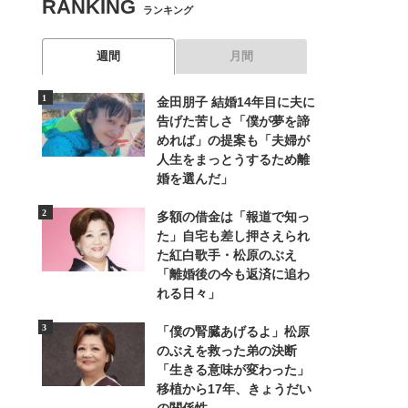
RANKING
ランキング
週間
月間
金田朋子 結婚14年目に夫に
告げた苦しさ「僕が夢を諦
めれば」の提案も「夫婦が
人生をまっとうするため離
婚を選んだ」
多額の借金は「報道で知っ
た」自宅も差し押さえられ
た紅白歌手・松原のぶえ
「離婚後の今も返済に追わ
れる日々」
「僕の腎臓あげるよ」松原
のぶえを救った弟の決断
「生きる意味が変わった」
移植から17年、きょうだい