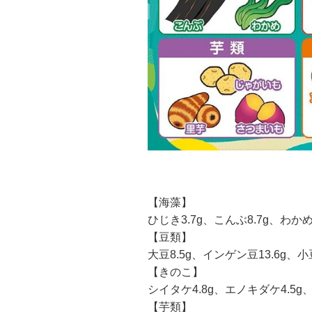
【海藻】
ひじき3.7g、こんぶ8.7g、わかめ5
【豆類】
大豆8.5g、インゲン豆13.6g、小豆
【きのこ】
シイタケ4.8g、エノキダケ4.5g
【芋類】