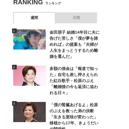
RANKING
ランキング
週間
月間
金田朋子 結婚14年目に夫に
告げた苦しさ「僕が夢を諦
めれば」の提案も「夫婦が
人生をまっとうするため離
婚を選んだ」
多額の借金は「報道で知っ
た」自宅も差し押さえられ
た紅白歌手・松原のぶえ
「離婚後の今も返済に追わ
れる日々」
「僕の腎臓あげるよ」松原
のぶえを救った弟の決断
「生きる意味が変わった」
移植から17年、きょうだい