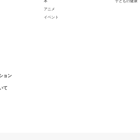
本
子どもの健康
アニメ
イベント
ション
いて