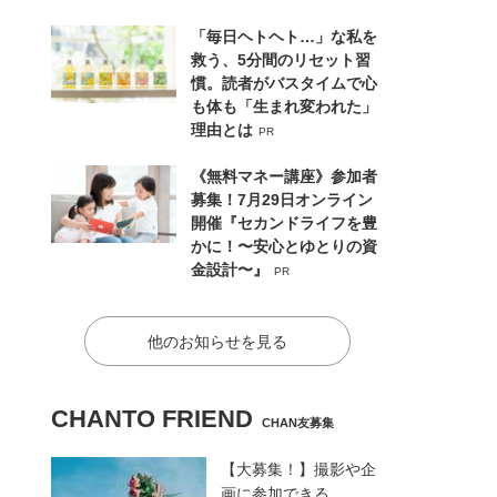
「毎日ヘトヘト…」な私を
救う、5分間のリセット習
慣。読者がバスタイムで心
も体も「生まれ変われた」
理由とは
PR
《無料マネー講座》参加者
募集！7月29日オンライン
開催『セカンドライフを豊
かに！〜安心とゆとりの資
金設計〜』
PR
他のお知らせを見る
CHANTO FRIEND
CHAN友募集
【大募集！】撮影や企
画に参加できる