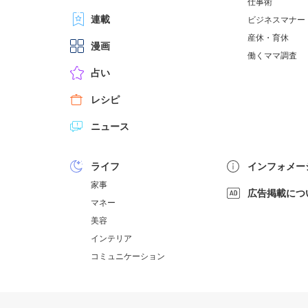
仕事術
連載
ビジネスマナー
産休・育休
漫画
働くママ調査
占い
レシピ
ニュース
ライフ
インフォメー
家事
広告掲載につ
マネー
美容
インテリア
コミュニケーション