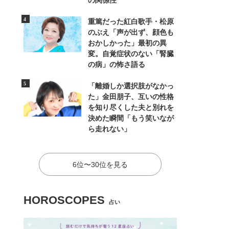
の関係性
重篤だった紅白歌手・松原
のぶえ「声が出ず、顔色も
おかしかった」最初の異
変。自覚症状のない「腎臓
の病」の怖さ語る
「離婚しか選択肢がなかっ
た」金田朋子、互いの性格
を知り尽くした夫と別れを
決めた瞬間「もう笑いなが
ら走れない」
6位〜30位を見る
HOROSCOPES
占い