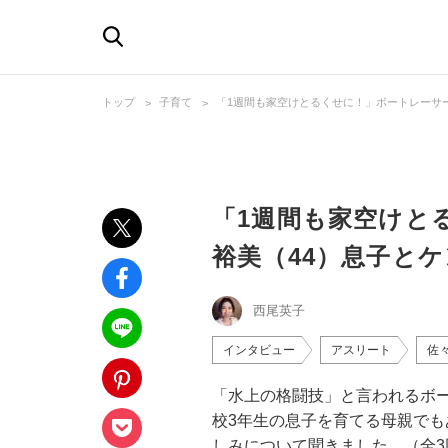
トップ
子育て
「1週間も家空けとるくせに！」ボートレーサ
「1週間も家空けと
裕美（44）息子と
西尾英子
インタビュー
アスリート
佐
「水上の格闘技」と言われるボー
校3年生の息子を育てる母親で
しみについて聞きました。（全3