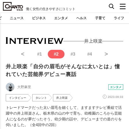
働く女性の生きやすさにコミット
ピ
ニュース
ビジネス
エンタメ
ヘルス
子育て
ライフ
井上咲楽
<
>
#
1
#
2
#
3
#
4
井上咲楽「自分の眉毛がそんなに太いとは」憧
れていた芸能界デビュー裏話
大野麻里
エンタメ
2023.09.03
インタビュー
タレント
井上咲楽
トレードマークだった太い眉毛を細くして、ますますテレビ番組で活
躍中の井上咲楽さん。栃木県の山の中で育ち、幼稚園のころから芸能
人になるのが夢だったそう。幼少期の話や、デビューまでの道のりを
伺いました。（全4回中の2回）