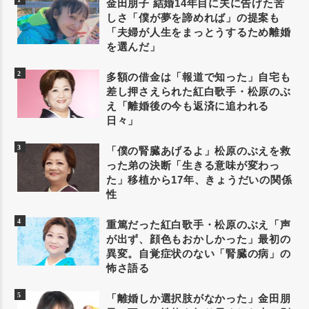
金田朋子 結婚14年目に夫に告げた苦
しさ「僕が夢を諦めれば」の提案も
「夫婦が人生をまっとうするため離婚
を選んだ」
多額の借金は「報道で知った」自宅も
差し押さえられた紅白歌手・松原のぶ
え「離婚後の今も返済に追われる
日々」
「僕の腎臓あげるよ」松原のぶえを救
った弟の決断「生きる意味が変わっ
た」移植から17年、きょうだいの関係
性
重篤だった紅白歌手・松原のぶえ「声
が出ず、顔色もおかしかった」最初の
異変。自覚症状のない「腎臓の病」の
怖さ語る
「離婚しか選択肢がなかった」金田朋