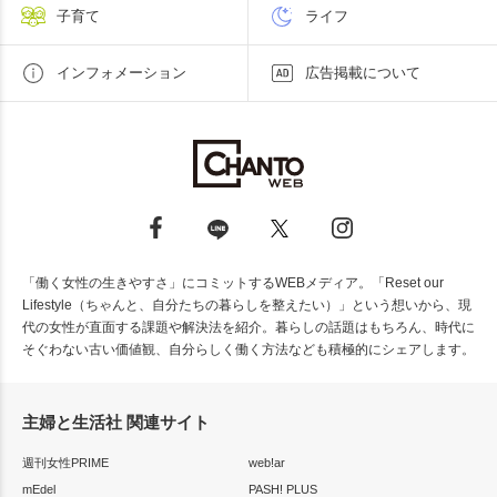
子育て
ライフ
インフォメーション
広告掲載について
「働く女性の生きやすさ」にコミットするWEBメディア。「Reset our
Lifestyle（ちゃんと、自分たちの暮らしを整えたい）」という想いから、現
代の女性が直面する課題や解決法を紹介。暮らしの話題はもちろん、時代に
そぐわない古い価値観、自分らしく働く方法なども積極的にシェアします。
主婦と生活社 関連サイト
週刊女性PRIME
web!ar
mEdel
PASH! PLUS