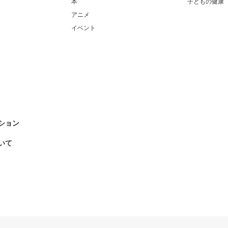
本
子どもの健康
アニメ
イベント
ション
いて