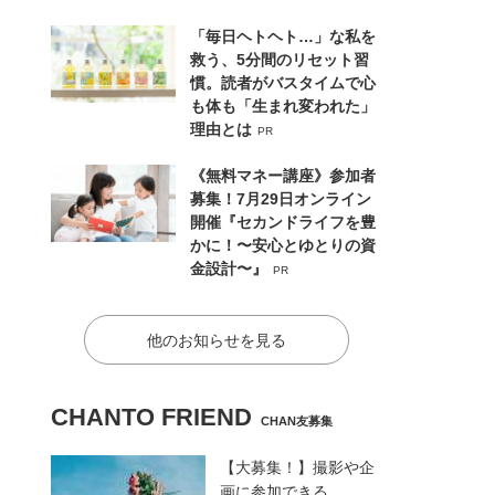
「毎日ヘトヘト…」な私を
救う、5分間のリセット習
慣。読者がバスタイムで心
も体も「生まれ変われた」
理由とは
PR
《無料マネー講座》参加者
募集！7月29日オンライン
開催『セカンドライフを豊
かに！〜安心とゆとりの資
金設計〜』
PR
他のお知らせを見る
CHANTO FRIEND
CHAN友募集
【大募集！】撮影や企
画に参加できる