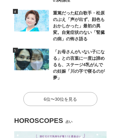
の関係性
重篤だった紅白歌手・松原
のぶえ「声が出ず、顔色も
おかしかった」最初の異
変。自覚症状のない「腎臓
の病」の怖さ語る
「お母さんがいない子にな
る」との言葉に一度は諦め
るも、ステージ4乳がんで
の妊娠「川の字で寝るのが
夢」
6位〜30位を見る
HOROSCOPES
占い