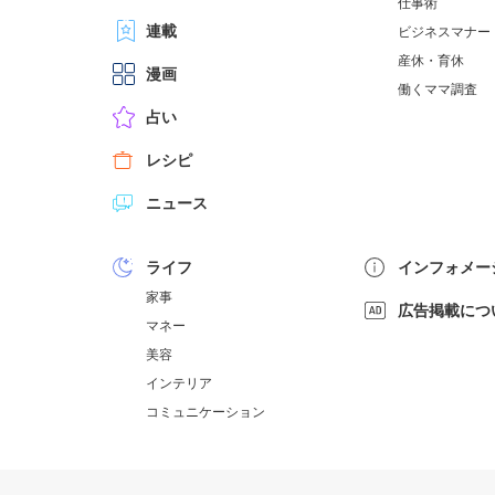
仕事術
連載
ビジネスマナー
産休・育休
漫画
働くママ調査
占い
レシピ
ニュース
ライフ
インフォメー
家事
広告掲載につ
マネー
美容
インテリア
コミュニケーション