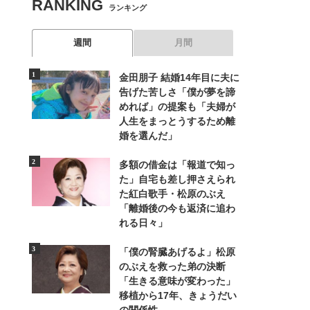
RANKING
ランキング
週間
月間
金田朋子 結婚14年目に夫に
告げた苦しさ「僕が夢を諦
めれば」の提案も「夫婦が
人生をまっとうするため離
婚を選んだ」
多額の借金は「報道で知っ
た」自宅も差し押さえられ
た紅白歌手・松原のぶえ
「離婚後の今も返済に追わ
れる日々」
「僕の腎臓あげるよ」松原
のぶえを救った弟の決断
「生きる意味が変わった」
移植から17年、きょうだい