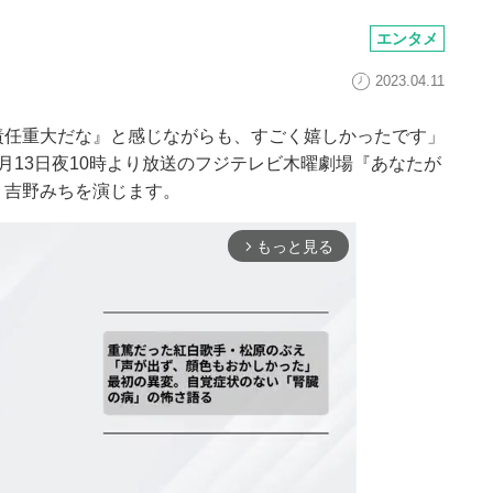
エンタメ
2023.04.11
責任重大だな』と感じながらも、すごく嬉しかったです」
月13日夜10時より放送のフジテレビ木曜劇場『あなたが
・吉野みちを演じます。
もっと見る
arrow_forward_ios