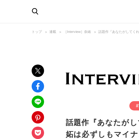
トップ
連載
［Interview］奈緒
話題作『あなたがしてく
#
話題作『あなたがし
妬は必ずしもマイナ