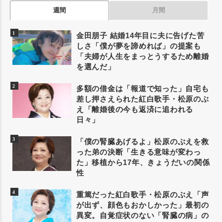
週間
月間
金田朋子 結婚14年目に夫に告げた苦
しさ「僕が夢を諦めれば」の提案も
「夫婦が人生をまっとうするため離婚
を選んだ」
多額の借金は「報道で知った」自宅も
差し押さえられた紅白歌手・松原のぶ
え「離婚後の今も返済に追われる
日々」
「僕の腎臓あげるよ」松原のぶえを救
った弟の決断「生きる意味が変わっ
た」移植から17年、きょうだいの関係
性
重篤だった紅白歌手・松原のぶえ「声
が出ず、顔色もおかしかった」最初の
異変。自覚症状のない「腎臓の病」の