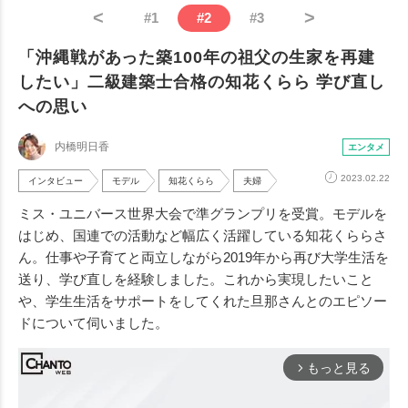
<
>
#
1
#
2
#
3
「沖縄戦があった築100年の祖父の生家を再建
したい」二級建築士合格の知花くらら 学び直し
への思い
内橋明日香
エンタメ
2023.02.22
インタビュー
モデル
知花くらら
夫婦
ミス・ユニバース世界大会で準グランプリを受賞。モデルを
はじめ、国連での活動など幅広く活躍している知花くららさ
ん。仕事や子育てと両立しながら2019年から再び大学生活を
送り、学び直しを経験しました。これから実現したいこと
や、学生生活をサポートをしてくれた旦那さんとのエピソー
ドについて伺いました。
もっと見る
arrow_forward_ios