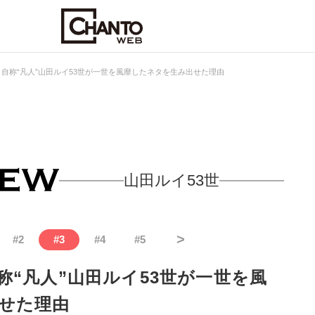
自称“凡人”山田ルイ53世が一世を風靡したネタを生み出せた理由
山田ルイ53世
>
#
2
#
3
#
4
#
5
称“凡人”山田ルイ53世が一世を風
せた理由