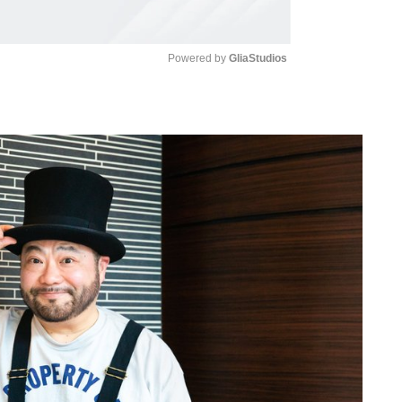
Powered by 
GliaStudios
Mute