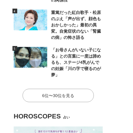
の関係性
重篤だった紅白歌手・松原
のぶえ「声が出ず、顔色も
おかしかった」最初の異
変。自覚症状のない「腎臓
の病」の怖さ語る
「お母さんがいない子にな
る」との言葉に一度は諦め
るも、ステージ4乳がんで
の妊娠「川の字で寝るのが
夢」
6位〜30位を見る
HOROSCOPES
占い