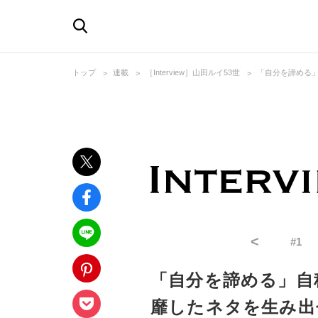
トップ
連載
［Interview］山田ルイ53世
「自分を諦める」
<
#
1
「自分を諦める」自
靡したネタを生み出