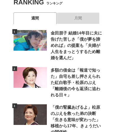
RANKING
ランキング
週間
月間
金田朋子 結婚14年目に夫に
告げた苦しさ「僕が夢を諦
めれば」の提案も「夫婦が
人生をまっとうするため離
婚を選んだ」
多額の借金は「報道で知っ
た」自宅も差し押さえられ
た紅白歌手・松原のぶえ
「離婚後の今も返済に追わ
れる日々」
「僕の腎臓あげるよ」松原
のぶえを救った弟の決断
「生きる意味が変わった」
移植から17年、きょうだい