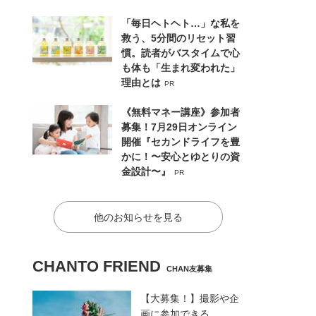
「毎日ヘトヘト…」な私を
救う、5分間のリセット習
慣。読者がバスタイムで心
も体も「生まれ変われた」
理由とは
PR
《無料マネー講座》参加者
募集！7月29日オンライン
開催『セカンドライフを豊
かに！〜安心とゆとりの資
金設計〜』
PR
他のお知らせを見る
CHANTO FRIEND
CHAN友募集
【大募集！】撮影や企
画に参加できる