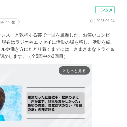
エンタメ
2023.02.24
田ルイ53世
ーンス」と乾杯する芸で一世を風靡した、お笑いコンビ
。現在はラジオやエッセイに活動の場を移し、活動を続
イルや働き方にたどり着くまでには、さまざまなトライ＆
と明かします。（全5回中の3回目）
もっと見る
arrow_forward_ios