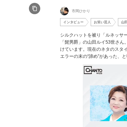
市岡ひかり
インタビュー
お笑い芸人
山
シルクハットを被り「ルネッサ
「髭男爵」の山田ルイ53世さん
けています。現在のネタのスタ
エラーの末の“諦め”があった、