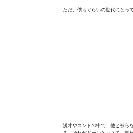
ただ、僕らぐらいの世代にとって
漫才やコントの中で、他と被ら
る。それがドーンとハネて、翌