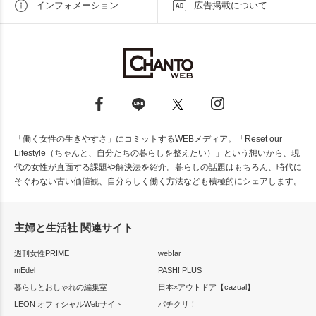
インフォメーション
広告掲載について
「働く女性の生きやすさ」にコミットするWEBメディア。「Reset our
Lifestyle（ちゃんと、自分たちの暮らしを整えたい）」という想いから、現
代の女性が直面する課題や解決法を紹介。暮らしの話題はもちろん、時代に
そぐわない古い価値観、自分らしく働く方法なども積極的にシェアします。
主婦と生活社 関連サイト
週刊女性PRIME
web!ar
mEdel
PASH! PLUS
暮らしとおしゃれの編集室
日本×アウトドア【cazual】
LEON オフィシャルWebサイト
パチクリ！