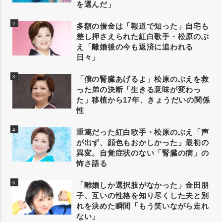
を選んだ」
多額の借金は「報道で知った」自宅も
差し押さえられた紅白歌手・松原のぶ
え「離婚後の今も返済に追われる
日々」
「僕の腎臓あげるよ」松原のぶえを救
った弟の決断「生きる意味が変わっ
た」移植から17年、きょうだいの関係
性
重篤だった紅白歌手・松原のぶえ「声
が出ず、顔色もおかしかった」最初の
異変。自覚症状のない「腎臓の病」の
怖さ語る
「離婚しか選択肢がなかった」金田朋
子、互いの性格を知り尽くした夫と別
れを決めた瞬間「もう笑いながら走れ
ない」