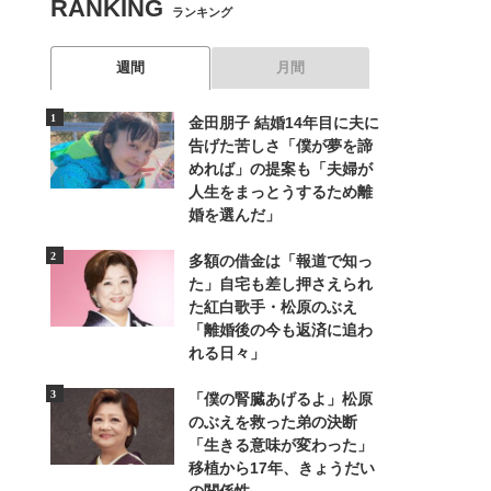
RANKING
ランキング
週間
月間
金田朋子 結婚14年目に夫に
告げた苦しさ「僕が夢を諦
めれば」の提案も「夫婦が
人生をまっとうするため離
婚を選んだ」
多額の借金は「報道で知っ
た」自宅も差し押さえられ
た紅白歌手・松原のぶえ
「離婚後の今も返済に追わ
れる日々」
「僕の腎臓あげるよ」松原
のぶえを救った弟の決断
「生きる意味が変わった」
移植から17年、きょうだい