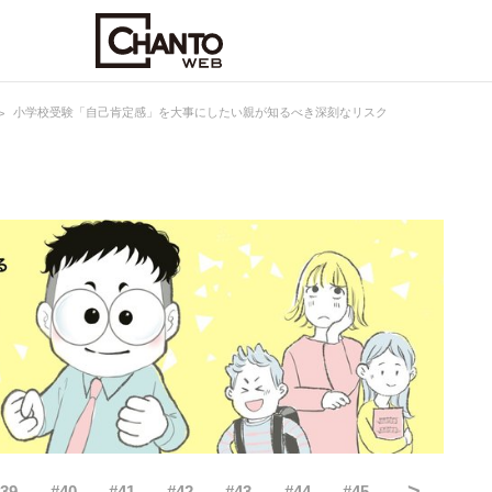
小学校受験「自己肯定感」を大事にしたい親が知るべき深刻なリスク
>
#
39
#
40
#
41
#
42
#
43
#
44
#
45