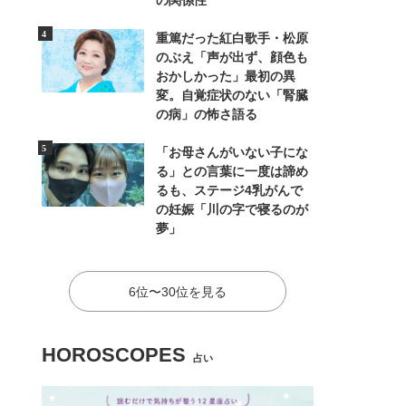
の関係性
重篤だった紅白歌手・松原
のぶえ「声が出ず、顔色も
おかしかった」最初の異
変。自覚症状のない「腎臓
の病」の怖さ語る
「お母さんがいない子にな
る」との言葉に一度は諦め
るも、ステージ4乳がんで
の妊娠「川の字で寝るのが
夢」
6位〜30位を見る
HOROSCOPES
占い