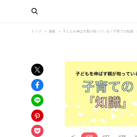
トップ
連載
子どもを伸ばす親が知っている！子育ての知識
<
#
36
#
37
#
38