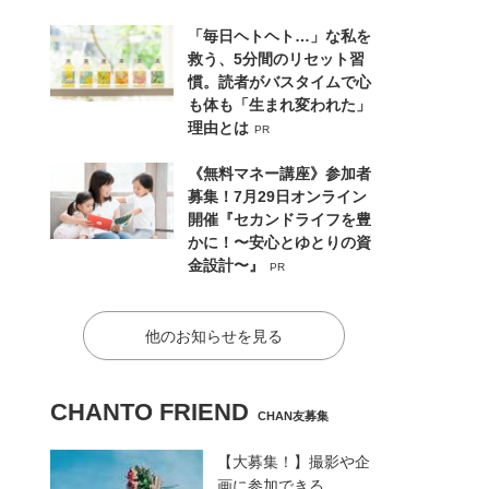
「毎日ヘトヘト…」な私を
救う、5分間のリセット習
慣。読者がバスタイムで心
も体も「生まれ変われた」
理由とは
PR
《無料マネー講座》参加者
募集！7月29日オンライン
開催『セカンドライフを豊
かに！〜安心とゆとりの資
金設計〜』
PR
他のお知らせを見る
CHANTO FRIEND
CHAN友募集
【大募集！】撮影や企
画に参加できる