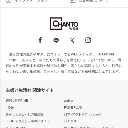
インフォメーション
広告掲載について
「働く女性の生きやすさ」にコミットするWEBメディア。「Reset our
Lifestyle（ちゃんと、自分たちの暮らしを整えたい）」という想いから、現
代の女性が直面する課題や解決法を紹介。暮らしの話題はもちろん、時代に
そぐわない古い価値観、自分らしく働く方法なども積極的にシェアします。
主婦と生活社 関連サイト
週刊女性PRIME
web!ar
mEdel
PASH! PLUS
暮らしとおしゃれの編集室
日本×アウトドア【cazual】
LEON オフィシャルWebサイト
パチクリ！