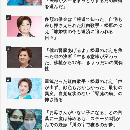
「夫婦が人生をまっとうするため離婚
を選んだ」
多額の借金は「報道で知った」自宅も
差し押さえられた紅白歌手・松原のぶ
え「離婚後の今も返済に追われる
日々」
「僕の腎臓あげるよ」松原のぶえを救
った弟の決断「生きる意味が変わっ
た」移植から17年、きょうだいの関係
性
重篤だった紅白歌手・松原のぶえ「声
が出ず、顔色もおかしかった」最初の
異変。自覚症状のない「腎臓の病」の
怖さ語る
「お母さんがいない子になる」との言
葉に一度は諦めるも、ステージ4乳が
んでの妊娠「川の字で寝るのが夢」