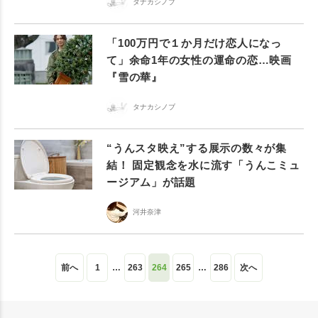
タナカシノブ
「100万円で１か月だけ恋人になっ
て」余命1年の女性の運命の恋…映画
『雪の華』
タナカシノブ
“うんスタ映え”する展示の数々が集
結！ 固定観念を水に流す「うんこミュ
ージアム」が話題
河井奈津
前へ
1
…
263
264
265
…
286
次へ