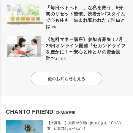
「毎日ヘトヘト…」な私を救う、5分
間のリセット習慣。読者がバスタイム
で心も体も「生まれ変われた」理由と
は
PR
《無料マネー講座》参加者募集！7月
29日オンライン開催『セカンドライフ
を豊かに！〜安心とゆとりの資金設
計〜』
PR
他のお知らせを見る
CHANTO FRIEND
CHAN友募集
【大募集！】撮影や企画に参加できる「CHAN
友」に参加しませんか？