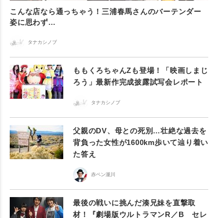
こんな店なら通っちゃう！三浦春馬さんのバーテンダー
姿に思わず…
タナカシノブ
ももくろちゃんZも登場！「映画しまじ
ろう」最新作完成披露試写会レポート
タナカシノブ
父親のDV、母との死別…壮絶な過去を
背負った女性が1600km歩いて辿り着い
た答え
赤ペン瀧川
最後の戦いに挑んだ湊兄妹を直撃取
材！『劇場版ウルトラマンR／B セレ