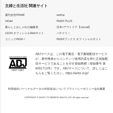
主婦と生活社 関連サイト
週刊女性PRIME
web!ar
mEdel
PASH! PLUS
暮らしとおしゃれの編集室
日本×アウトドア【cazual】
LEON オフィシャルWebサイト
パチクリ！
コミックPASH！
PASH!ブックス オフィシャルサイト
ABJマークは、この電子書店・電子書籍配信サービス
が、著作権者からコンテンツ使用許諾を得た正規版配
信サービスであることを示す登録商標（登録番号 第
6091713号）です。ABJマークについて、詳しくはこ
ちらをご覧ください。
https://aebs.or.jp/
利用規約
パーソナルデータの外部送信について
プライバシーポリシー
会社概要
COPYRIGHT © SHUFU TO SEIKATSU SHA CO.,LTD. All rights reserved.