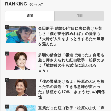
RANKING
ランキング
週間
月間
金田朋子 結婚14年目に夫に告げた苦
しさ「僕が夢を諦めれば」の提案も
「夫婦が人生をまっとうするため離婚
を選んだ」
多額の借金は「報道で知った」自宅も
差し押さえられた紅白歌手・松原のぶ
え「離婚後の今も返済に追われる
日々」
「僕の腎臓あげるよ」松原のぶえを救
った弟の決断「生きる意味が変わっ
た」移植から17年、きょうだいの関係
性
重篤だった紅白歌手・松原のぶえ「声