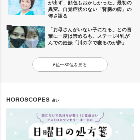
が出ず、顔色もおかしかった」最初の
異変。自覚症状のない「腎臓の病」の
怖さ語る
「お母さんがいない子になる」との言
葉に一度は諦めるも、ステージ4乳が
んでの妊娠「川の字で寝るのが夢」
6位〜30位を見る
HOROSCOPES
占い