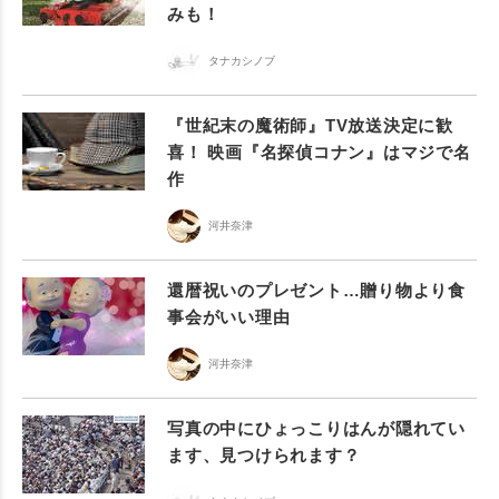
みも！
タナカシノブ
『世紀末の魔術師』TV放送決定に歓
喜！ 映画『名探偵コナン』はマジで名
作
河井奈津
還暦祝いのプレゼント…贈り物より食
事会がいい理由
河井奈津
写真の中にひょっこりはんが隠れてい
ます、見つけられます？