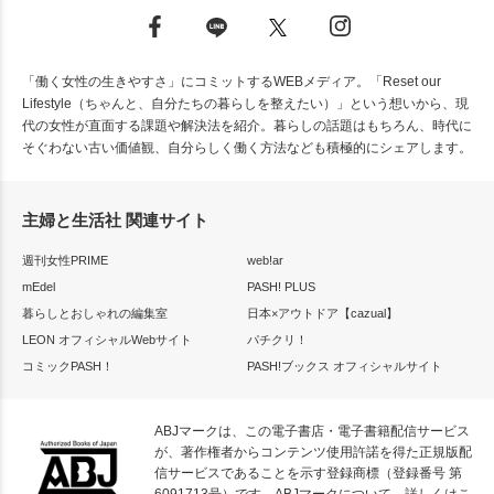
「働く女性の生きやすさ」にコミットするWEBメディア。「Reset our
Lifestyle（ちゃんと、自分たちの暮らしを整えたい）」という想いから、現
代の女性が直面する課題や解決法を紹介。暮らしの話題はもちろん、時代に
そぐわない古い価値観、自分らしく働く方法なども積極的にシェアします。
主婦と生活社 関連サイト
週刊女性PRIME
web!ar
mEdel
PASH! PLUS
暮らしとおしゃれの編集室
日本×アウトドア【cazual】
LEON オフィシャルWebサイト
パチクリ！
コミックPASH！
PASH!ブックス オフィシャルサイト
ABJマークは、この電子書店・電子書籍配信サービス
が、著作権者からコンテンツ使用許諾を得た正規版配
信サービスであることを示す登録商標（登録番号 第
6091713号）です。ABJマークについて、詳しくはこ