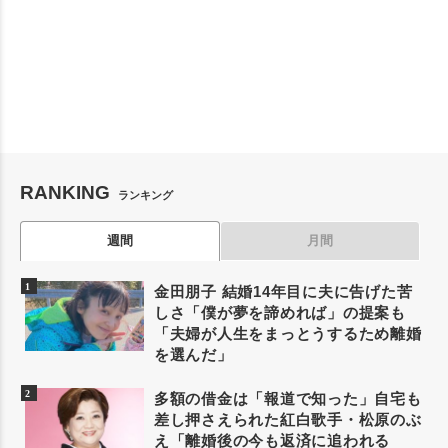
RANKING
ランキング
週間
月間
金田朋子 結婚14年目に夫に告げた苦
しさ「僕が夢を諦めれば」の提案も
「夫婦が人生をまっとうするため離婚
を選んだ」
多額の借金は「報道で知った」自宅も
差し押さえられた紅白歌手・松原のぶ
え「離婚後の今も返済に追われる