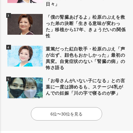
日々」
「僕の腎臓あげるよ」松原のぶえを救
った弟の決断「生きる意味が変わっ
た」移植から17年、きょうだいの関係
性
重篤だった紅白歌手・松原のぶえ「声
が出ず、顔色もおかしかった」最初の
異変。自覚症状のない「腎臓の病」の
怖さ語る
「お母さんがいない子になる」との言
葉に一度は諦めるも、ステージ4乳が
んでの妊娠「川の字で寝るのが夢」
6位〜30位を見る