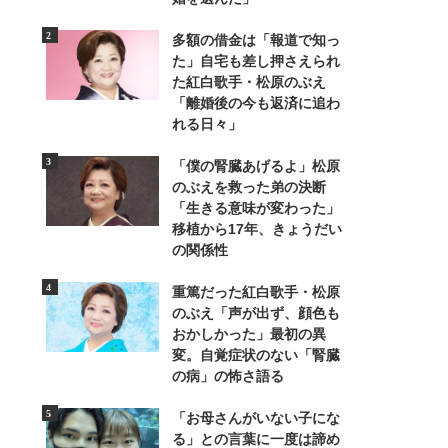
多額の借金は「報道で知っ
た」自宅も差し押さえられ
た紅白歌手・松原のぶえ
「離婚後の今も返済に追わ
れる日々」
2/4
「僕の腎臓あげるよ」松原
夜は電飾できらびやかになることもあ
のぶえを救った弟の決断
「生きる意味が変わった」
移植から17年、きょうだい
の関係性
重篤だった紅白歌手・松原
のぶえ「声が出ず、顔色も
おかしかった」最初の異
変。自覚症状のない「腎臓
の病」の怖さ語る
「お母さんがいない子にな
る」との言葉に一度は諦め