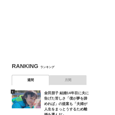
RANKING
ランキング
週間
月間
金田朋子 結婚14年目に夫に
告げた苦しさ「僕が夢を諦
めれば」の提案も「夫婦が
人生をまっとうするため離
婚を選んだ」