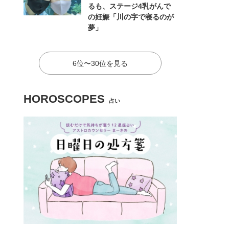
るも、ステージ4乳がんで
の妊娠「川の字で寝るのが
夢」
6位〜30位を見る
HOROSCOPES
占い