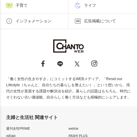
子育て
ライフ
インフォメーション
広告掲載について
「働く女性の生きやすさ」にコミットするWEBメディア。「Reset our
Lifestyle（ちゃんと、自分たちの暮らしを整えたい）」という想いから、現
代の女性が直面する課題や解決法を紹介。暮らしの話題はもちろん、時代に
そぐわない古い価値観、自分らしく働く方法なども積極的にシェアします。
主婦と生活社 関連サイト
週刊女性PRIME
web!ar
mEdel
PASH! PLUS