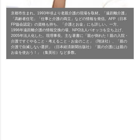
京都市生まれ。1993年頃より老親介護の現場を取材。「遠距離介護」
「高齢者住宅」「仕事と介護の両立」などの情報を発信。AFP（日本
FP協会認定）の資格も持ち、「介護とお金」にも詳しい。一方、
1996年遠距離介護の情報交換の場、NPO法人パオッコを立ち上げ、
2005年法人化した。現理事長。主な著書に「親が倒れた！親の入院・
介護ですぐやること・考えること・お金のこと」（翔泳社）、「親の
介護で自滅しない選択」（日本経済新聞出版社）「親の介護には親の
お金を使おう！」（集英社）など多数。