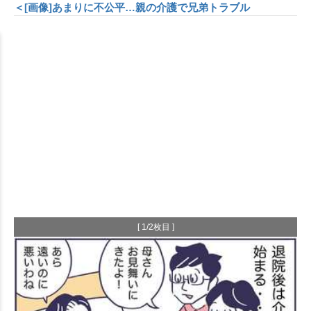
＜[画像]あまりに不公平…親の介護で兄弟トラブル
[ 1/2枚目 ]