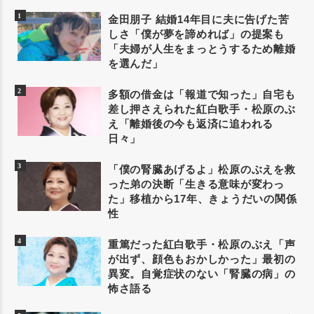
金田朋子 結婚14年目に夫に告げた苦
しさ「僕が夢を諦めれば」の提案も
「夫婦が人生をまっとうするため離婚
を選んだ」
多額の借金は「報道で知った」自宅も
差し押さえられた紅白歌手・松原のぶ
え「離婚後の今も返済に追われる
日々」
「僕の腎臓あげるよ」松原のぶえを救
った弟の決断「生きる意味が変わっ
た」移植から17年、きょうだいの関係
性
重篤だった紅白歌手・松原のぶえ「声
が出ず、顔色もおかしかった」最初の
異変。自覚症状のない「腎臓の病」の
怖さ語る