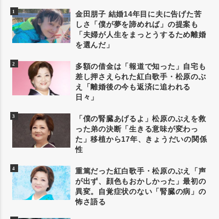
金田朋子 結婚14年目に夫に告げた苦
しさ「僕が夢を諦めれば」の提案も
「夫婦が人生をまっとうするため離婚
を選んだ」
多額の借金は「報道で知った」自宅も
差し押さえられた紅白歌手・松原のぶ
え「離婚後の今も返済に追われる
日々」
「僕の腎臓あげるよ」松原のぶえを救
った弟の決断「生きる意味が変わっ
た」移植から17年、きょうだいの関係
性
重篤だった紅白歌手・松原のぶえ「声
が出ず、顔色もおかしかった」最初の
異変。自覚症状のない「腎臓の病」の
怖さ語る