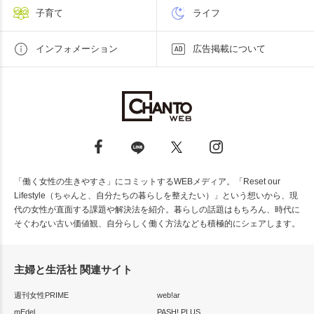
子育て
ライフ
インフォメーション
広告掲載について
「働く女性の生きやすさ」にコミットするWEBメディア。「Reset our
Lifestyle（ちゃんと、自分たちの暮らしを整えたい）」という想いから、現
代の女性が直面する課題や解決法を紹介。暮らしの話題はもちろん、時代に
そぐわない古い価値観、自分らしく働く方法なども積極的にシェアします。
主婦と生活社 関連サイト
週刊女性PRIME
web!ar
mEdel
PASH! PLUS