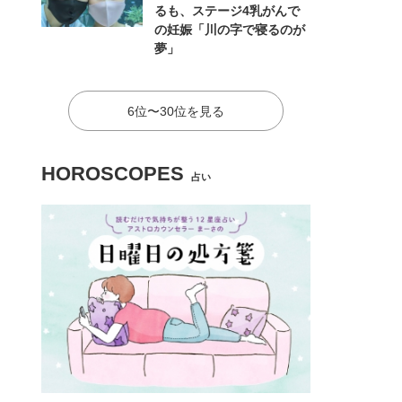
るも、ステージ4乳がんで
の妊娠「川の字で寝るのが
夢」
6位〜30位を見る
HOROSCOPES
占い