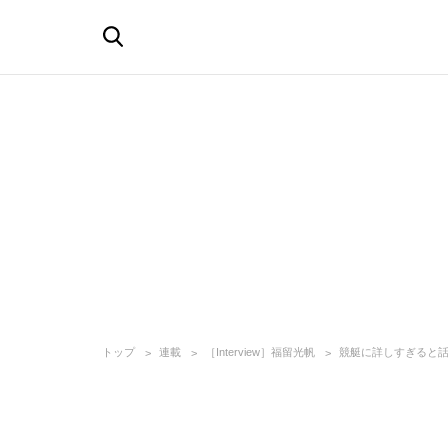
トップ
連載
［Interview］福留光帆
競艇に詳しすぎると話