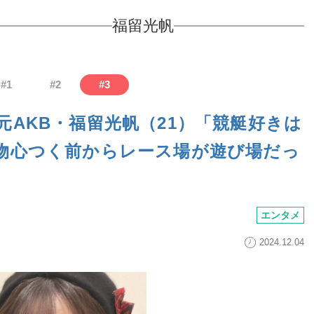
福留光帆
#
1
#
2
#
3
AKB・福留光帆（21）「競艇好きは
物心つく前からレース場が遊び場だっ
エンタメ
2024.12.04