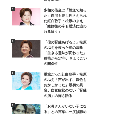
多額の借金は「報道で知っ
た」自宅も差し押さえられ
た紅白歌手・松原のぶえ
「離婚後の今も返済に追わ
れる日々」
「僕の腎臓あげるよ」松原
のぶえを救った弟の決断
「生きる意味が変わった」
移植から17年、きょうだい
の関係性
重篤だった紅白歌手・松原
のぶえ「声が出ず、顔色も
おかしかった」最初の異
変。自覚症状のない「腎臓
7/14
の病」の怖さ語る
アイドルを卒業し芸能活動を再開
「お母さんがいない子にな
る」との言葉に一度は諦め