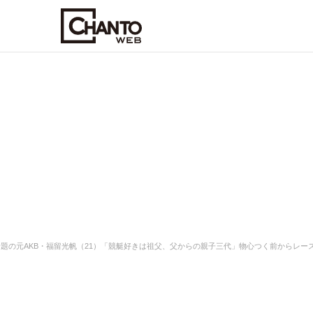
題の元AKB・福留光帆（21）「競艇好きは祖父、父からの親子三代」物心つく前からレー