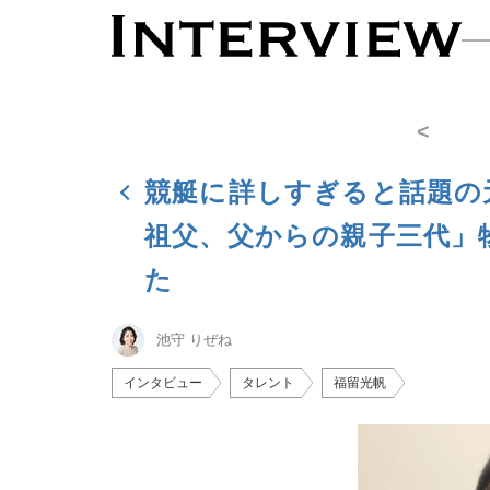
<
競艇に詳しすぎると話題の元
祖父、父からの親子三代」
た
池守 りぜね
インタビュー
タレント
福留光帆