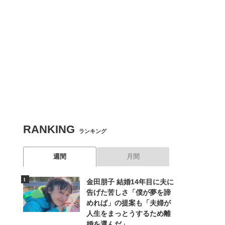
RANKING
ランキング
週間
月間
金田朋子 結婚14年目に夫に
告げた苦しさ「僕が夢を諦
めれば」の提案も「夫婦が
人生をまっとうするため離
婚を選んだ」