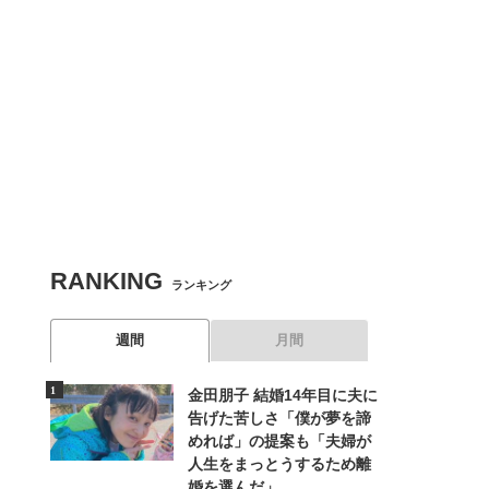
RANKING
ランキング
週間
月間
金田朋子 結婚14年目に夫に
告げた苦しさ「僕が夢を諦
関連記事
めれば」の提案も「夫婦が
人生をまっとうするため離
【写真あり】「こんな綺麗なママいる？」現在は2児を育
婚を選んだ」