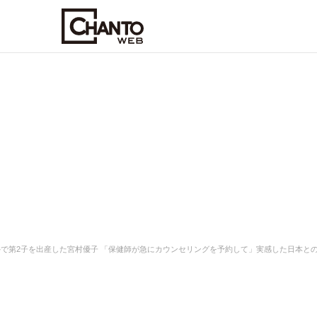
で第2子を出産した宮村優子 「保健師が急にカウンセリングを予約して」実感した日本と