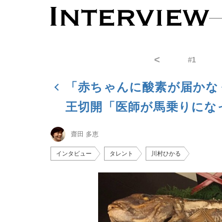
<
#
1
「赤ちゃんに酸素が届かな
王切開「医師が馬乗りにな
齋田 多恵
インタビュー
タレント
川村ひかる