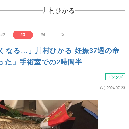
川村ひかる
>
#
2
#
3
#
4
くなる…」川村ひかる 妊娠37週の帝
った」手術室での2時間半
エンタメ
2024.07.23