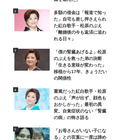
多額の借金は「報道で知っ
た」自宅も差し押さえられ
た紅白歌手・松原のぶえ
「離婚後の今も返済に追わ
れる日々」
「僕の腎臓あげるよ」松原
のぶえを救った弟の決断
「生きる意味が変わった」
移植から17年、きょうだい
の関係性
重篤だった紅白歌手・松原
のぶえ「声が出ず、顔色も
17/25
おかしかった」最初の異
変。自覚症状のない「腎臓
食育にも力を入れ、息子と一緒に味噌
の病」の怖さ語る
「お母さんがいない子にな
る」との言葉に一度は諦め