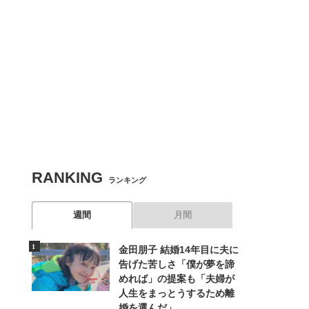
RANKING
ランキング
週間
月間
金田朋子 結婚14年目に夫に
告げた苦しさ「僕が夢を諦
めれば」の提案も「夫婦が
人生をまっとうするため離
婚を選んだ」