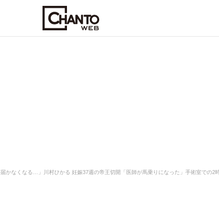
届かなくなる…」川村ひかる 妊娠37週の帝王切開「医師が馬乗りになった」手術室での2