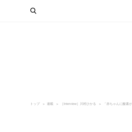
トップ
連載
［Interview］川村ひかる
「赤ちゃんに酸素が