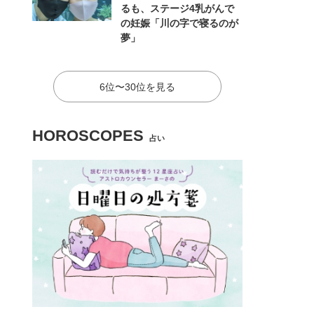
るも、ステージ4乳がんで
の妊娠「川の字で寝るのが
夢」
6位〜30位を見る
HOROSCOPES
占い