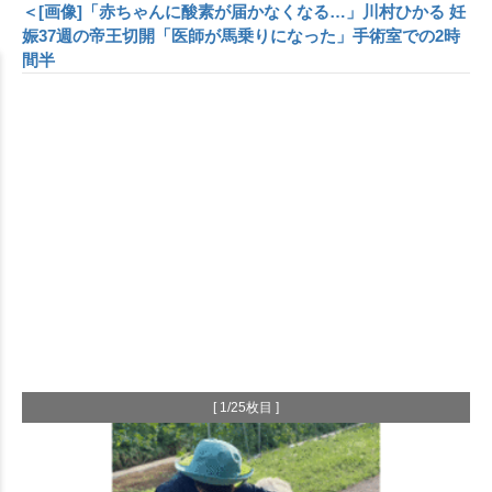
＜[画像]「赤ちゃんに酸素が届かなくなる…」川村ひかる 妊
娠37週の帝王切開「医師が馬乗りになった」手術室での2時
間半
[ 1/25枚目 ]