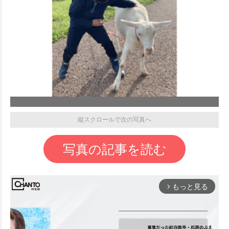
縦スクロールで次の写真へ
写真の記事を読む
もっと見る
arrow_forward_ios