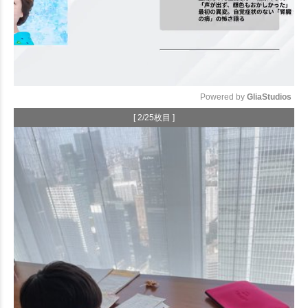
Powered by 
GliaStudios
[ 2/25枚目 ]
Mute