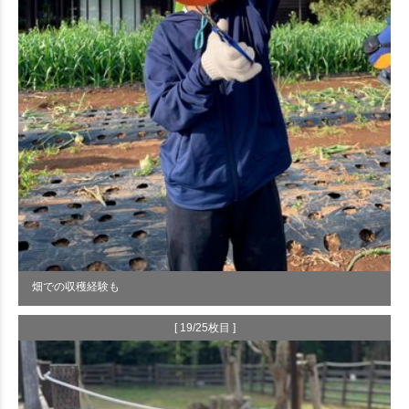
畑での収穫経験も
[ 19/25枚目 ]