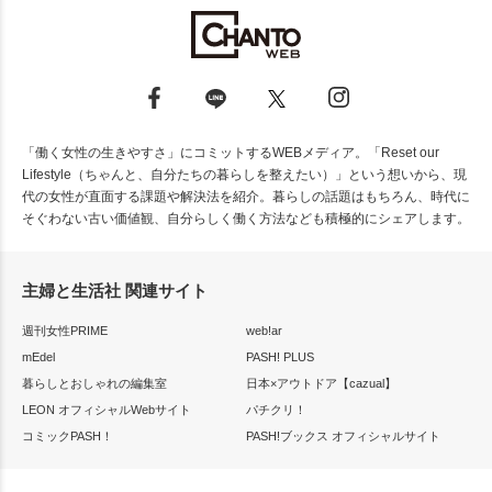
「働く女性の生きやすさ」にコミットするWEBメディア。「Reset our
Lifestyle（ちゃんと、自分たちの暮らしを整えたい）」という想いから、現
代の女性が直面する課題や解決法を紹介。暮らしの話題はもちろん、時代に
そぐわない古い価値観、自分らしく働く方法なども積極的にシェアします。
主婦と生活社 関連サイト
週刊女性PRIME
web!ar
mEdel
PASH! PLUS
暮らしとおしゃれの編集室
日本×アウトドア【cazual】
LEON オフィシャルWebサイト
パチクリ！
コミックPASH！
PASH!ブックス オフィシャルサイト