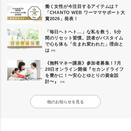
働く女性が今注目するアイテムは？
「CHANTO WEB ワーママサポート大
賞2026」発表！
「毎日ヘトヘト…」な私を救う、5分
間のリセット習慣。読者がバスタイム
で心も体も「生まれ変われた」理由と
は
PR
《無料マネー講座》参加者募集！7月
29日オンライン開催『セカンドライフ
を豊かに！〜安心とゆとりの資金設
計〜』
PR
他のお知らせを見る