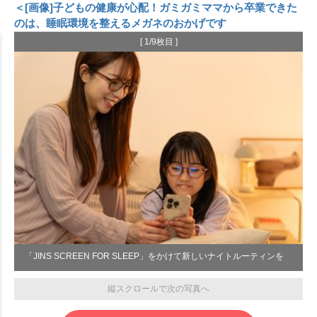
＜[画像]子どもの健康が心配！ガミガミママから卒業できた
のは、睡眠環境を整えるメガネのおかげです
[ 1/9枚目 ]
「JINS SCREEN FOR SLEEP」をかけて新しいナイトルーティンを
縦スクロールで次の写真へ