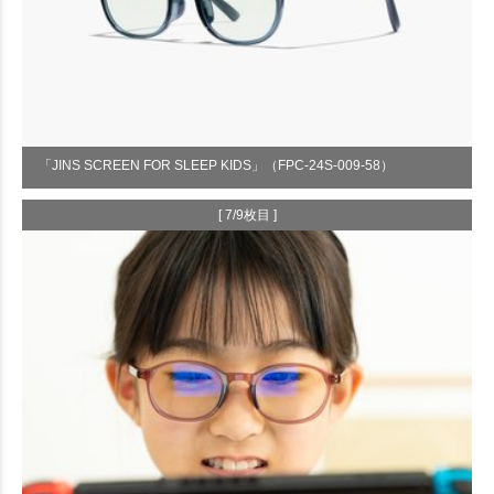
「JINS SCREEN FOR SLEEP KIDS」（FPC-24S-009-58）
[ 7/9枚目 ]