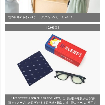
朝の目覚めもさわやか「元気で行ってらっしゃい！」
[ 9/9枚目 ]
「JINS SCREEN FOR SLEEP FOR KIDS」には睡眠を連想させる“薔
薇をイメージした香り”がする香り袋と紙製の折り畳みケース、専用メ