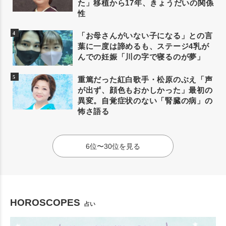
た」移植から17年、きょうだいの関係
性
「お母さんがいない子になる」との言
葉に一度は諦めるも、ステージ4乳が
んでの妊娠「川の字で寝るのが夢」
重篤だった紅白歌手・松原のぶえ「声
が出ず、顔色もおかしかった」最初の
異変。自覚症状のない「腎臓の病」の
怖さ語る
6位〜30位を見る
HOROSCOPES
占い