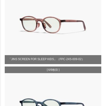
「JINS SCREEN FOR SLEEP KIDS」（FPC-24S-009-02）
[ 6/9枚目 ]