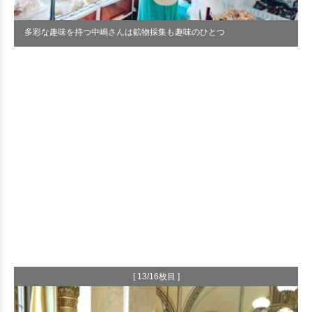
多彩な趣味を持つ中嶋さんは鉱物採集も趣味のひとつ
[ 13/16枚目 ]