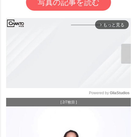
写真の記事を読む
もっと見る
arrow_forward_ios
Powered by 
GliaStudios
[ 2/7枚目 ]
Mute