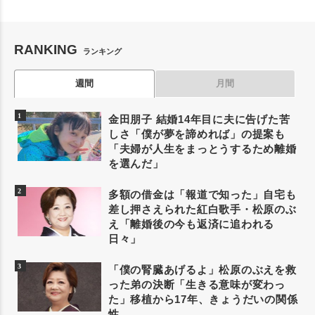
RANKING
ランキング
週間
月間
金田朋子 結婚14年目に夫に告げた苦
しさ「僕が夢を諦めれば」の提案も
「夫婦が人生をまっとうするため離婚
を選んだ」
多額の借金は「報道で知った」自宅も
差し押さえられた紅白歌手・松原のぶ
え「離婚後の今も返済に追われる
日々」
「僕の腎臓あげるよ」松原のぶえを救
った弟の決断「生きる意味が変わっ
た」移植から17年、きょうだいの関係
性