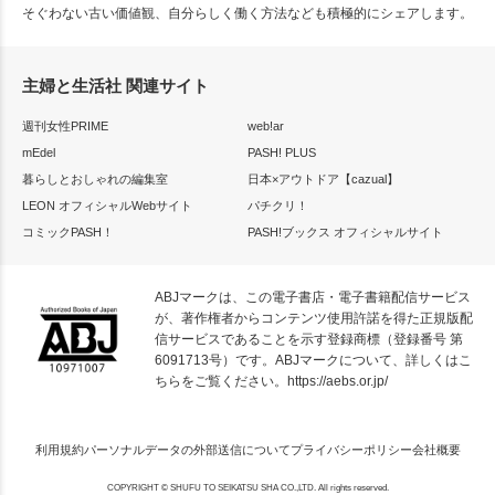
そぐわない古い価値観、自分らしく働く方法なども積極的にシェアします。
主婦と生活社 関連サイト
週刊女性PRIME
web!ar
mEdel
PASH! PLUS
暮らしとおしゃれの編集室
日本×アウトドア【cazual】
LEON オフィシャルWebサイト
パチクリ！
コミックPASH！
PASH!ブックス オフィシャルサイト
ABJマークは、この電子書店・電子書籍配信サービス
が、著作権者からコンテンツ使用許諾を得た正規版配
信サービスであることを示す登録商標（登録番号 第
6091713号）です。ABJマークについて、詳しくはこ
ちらをご覧ください。
https://aebs.or.jp/
利用規約
パーソナルデータの外部送信について
プライバシーポリシー
会社概要
COPYRIGHT © SHUFU TO SEIKATSU SHA CO.,LTD. All rights reserved.