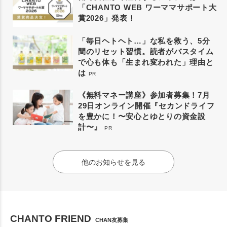
「CHANTO WEB ワーママサポート大
賞2026」発表！
「毎日ヘトヘト…」な私を救う、5分
間のリセット習慣。読者がバスタイム
で心も体も「生まれ変われた」理由と
は
PR
《無料マネー講座》参加者募集！7月
29日オンライン開催『セカンドライフ
を豊かに！〜安心とゆとりの資金設
計〜』
PR
他のお知らせを見る
CHANTO FRIEND
CHAN友募集