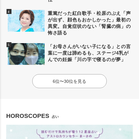
重篤だった紅白歌手・松原のぶえ「声
が出ず、顔色もおかしかった」最初の
異変。自覚症状のない「腎臓の病」の
怖さ語る
「お母さんがいない子になる」との言
葉に一度は諦めるも、ステージ4乳が
んでの妊娠「川の字で寝るのが夢」
6位〜30位を見る
HOROSCOPES
占い