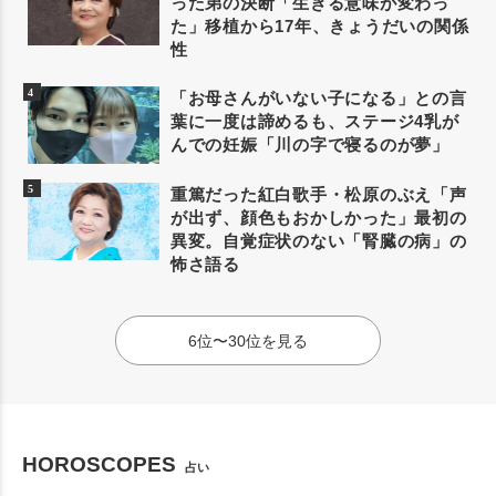
った弟の決断「生きる意味が変わっ
た」移植から17年、きょうだいの関係
性
「お母さんがいない子になる」との言
葉に一度は諦めるも、ステージ4乳が
んでの妊娠「川の字で寝るのが夢」
重篤だった紅白歌手・松原のぶえ「声
が出ず、顔色もおかしかった」最初の
異変。自覚症状のない「腎臓の病」の
怖さ語る
6位〜30位を見る
HOROSCOPES
占い