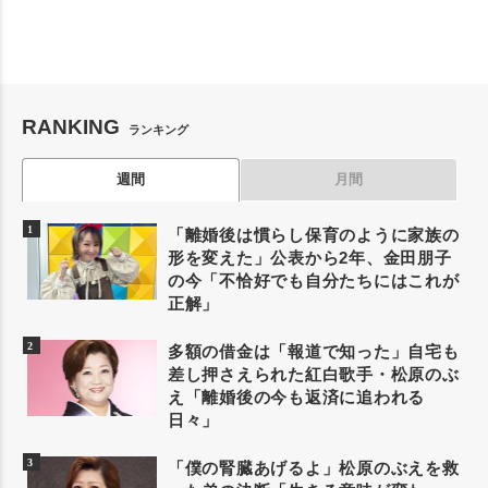
RANKING
ランキング
週間
月間
「離婚後は慣らし保育のように家族の
形を変えた」公表から2年、金田朋子
の今「不恰好でも自分たちにはこれが
正解」
多額の借金は「報道で知った」自宅も
差し押さえられた紅白歌手・松原のぶ
え「離婚後の今も返済に追われる
日々」
「僕の腎臓あげるよ」松原のぶえを救