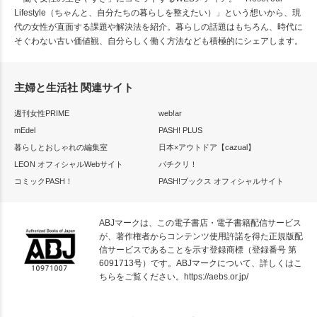
Lifestyle（ちゃんと、自分たちの暮らしを整えたい）」という想いから、現
代の女性が直面する課題や解決法を紹介。暮らしの話題はもちろん、時代に
そぐわない古い価値観、自分らしく働く方法なども積極的にシェアします。
主婦と生活社 関連サイト
週刊女性PRIME
web!ar
mEdel
PASH! PLUS
暮らしとおしゃれの編集室
日本×アウトドア【cazual】
LEON オフィシャルWebサイト
パチクリ！
コミックPASH！
PASH!ブックス オフィシャルサイト
ABJマークは、この電子書店・電子書籍配信サービス
が、著作権者からコンテンツ使用許諾を得た正規版配
信サービスであることを示す登録商標（登録番号 第
6091713号）です。ABJマークについて、詳しくはこ
ちらをご覧ください。
https://aebs.or.jp/