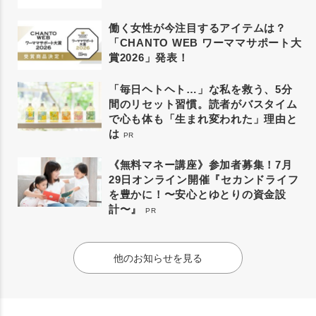
働く女性が今注目するアイテムは？
「CHANTO WEB ワーママサポート大
賞2026」発表！
「毎日ヘトヘト…」な私を救う、5分
間のリセット習慣。読者がバスタイム
で心も体も「生まれ変われた」理由と
は
PR
《無料マネー講座》参加者募集！7月
29日オンライン開催『セカンドライフ
を豊かに！〜安心とゆとりの資金設
計〜』
PR
他のお知らせを見る