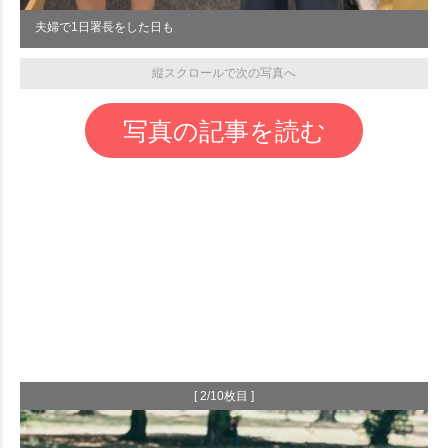
夫婦で1日署長をした日も
縦スクロールで次の写真へ
写真の記事を読む
[ 2/10枚目 ]