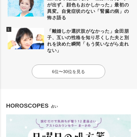
が出ず、顔色もおかしかった」最初の
異変。自覚症状のない「腎臓の病」の
怖さ語る
「離婚しか選択肢がなかった」金田朋
子、互いの性格を知り尽くした夫と別
れを決めた瞬間「もう笑いながら走れ
ない」
6位〜30位を見る
HOROSCOPES
占い