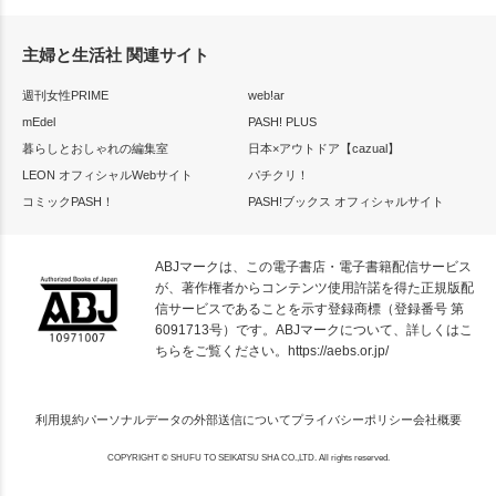
主婦と生活社 関連サイト
週刊女性PRIME
web!ar
mEdel
PASH! PLUS
暮らしとおしゃれの編集室
日本×アウトドア【cazual】
LEON オフィシャルWebサイト
パチクリ！
コミックPASH！
PASH!ブックス オフィシャルサイト
ABJマークは、この電子書店・電子書籍配信サービス
が、著作権者からコンテンツ使用許諾を得た正規版配
信サービスであることを示す登録商標（登録番号 第
6091713号）です。ABJマークについて、詳しくはこ
ちらをご覧ください。
https://aebs.or.jp/
利用規約
パーソナルデータの外部送信について
プライバシーポリシー
会社概要
COPYRIGHT © SHUFU TO SEIKATSU SHA CO.,LTD. All rights reserved.