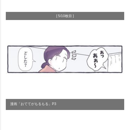
[ 5/10枚目 ]
漫画「おててがもるもる」P3