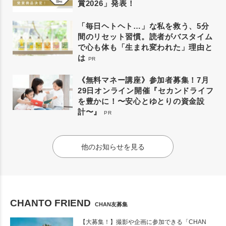
賞2026」発表！
「毎日ヘトヘト…」な私を救う、5分
間のリセット習慣。読者がバスタイム
で心も体も「生まれ変われた」理由と
は
PR
《無料マネー講座》参加者募集！7月
29日オンライン開催『セカンドライフ
を豊かに！〜安心とゆとりの資金設
計〜』
PR
他のお知らせを見る
CHANTO FRIEND
CHAN友募集
【大募集！】撮影や企画に参加できる「CHAN