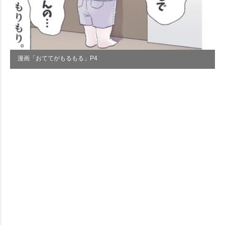
漫画「おててがもるもる」P4