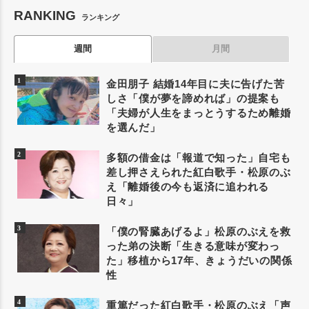
RANKING
ランキング
週間
月間
金田朋子 結婚14年目に夫に告げた苦
しさ「僕が夢を諦めれば」の提案も
「夫婦が人生をまっとうするため離婚
を選んだ」
多額の借金は「報道で知った」自宅も
差し押さえられた紅白歌手・松原のぶ
え「離婚後の今も返済に追われる
日々」
「僕の腎臓あげるよ」松原のぶえを救
った弟の決断「生きる意味が変わっ
た」移植から17年、きょうだいの関係
性
重篤だった紅白歌手・松原のぶえ「声