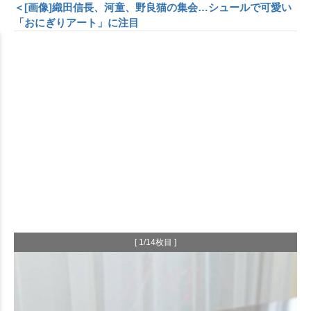
＜[画像]織田信長、河童、野良猫の集会…シュールで可愛い
「おにぎりアート」に注目
[ 1/14枚目 ]