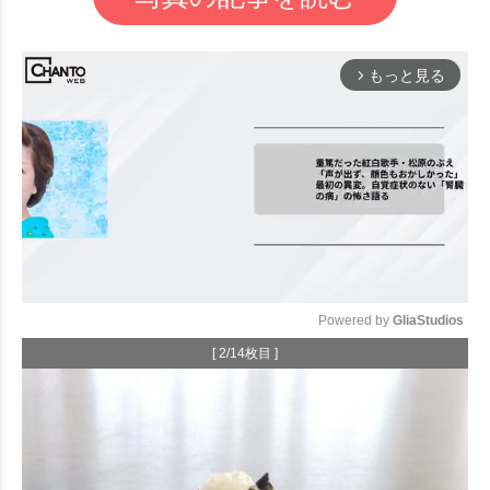
もっと見る
arrow_forward_ios
Powered by 
GliaStudios
[ 2/14枚目 ]
Mute