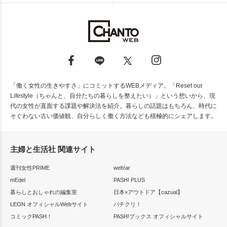
「働く女性の生きやすさ」にコミットするWEBメディア。「Reset our
Lifestyle（ちゃんと、自分たちの暮らしを整えたい）」という想いから、現
代の女性が直面する課題や解決法を紹介。暮らしの話題はもちろん、時代に
そぐわない古い価値観、自分らしく働く方法なども積極的にシェアします。
主婦と生活社 関連サイト
週刊女性PRIME
web!ar
mEdel
PASH! PLUS
暮らしとおしゃれの編集室
日本×アウトドア【cazual】
LEON オフィシャルWebサイト
パチクリ！
コミックPASH！
PASH!ブックス オフィシャルサイト