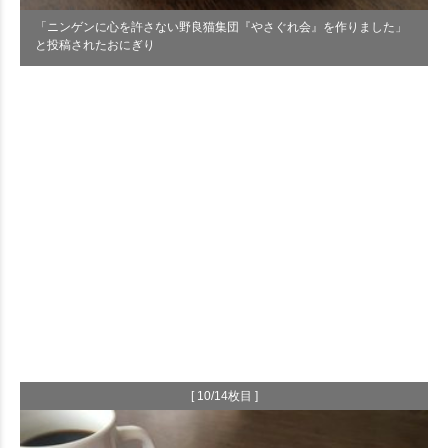
「ニンゲンに心を許さない野良猫集団『やさぐれ会』を作りました」
と投稿されたおにぎり
[ 10/14枚目 ]