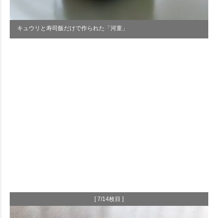
キュウリと寿司飯だけで作られた「河童」
[ 7/14枚目 ]