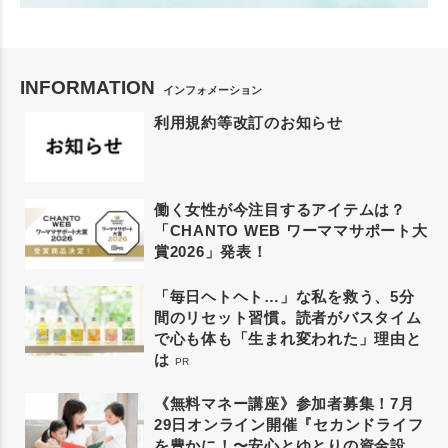
INFORMATION
インフォメーション
利用規約等改訂のお知らせ
働く女性が今注目するアイテムは？
「CHANTO WEB ワーママサポート大
賞2026」発表！
「毎日ヘトヘト…」な私を救う、5分
間のリセット習慣。読者がバスタイム
で心も体も「生まれ変われた」理由と
は
PR
《無料マネー講座》参加者募集！7月
29日オンライン開催『セカンドライフ
を豊かに！〜安心とゆとりの資金設