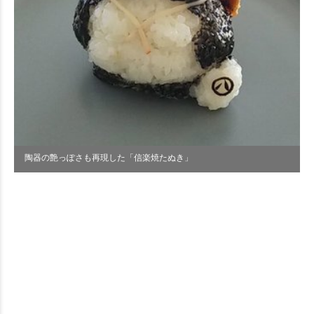
陶器の艶っぽさも再現した「信楽焼たぬき」