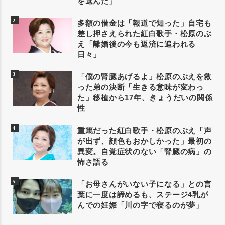
を選んだ」
多額の借金は「報道で知った」自宅も
差し押さえられた紅白歌手・松原のぶ
え「離婚後の今も返済に追われる
日々」
「僕の腎臓あげるよ」松原のぶえを救
った弟の決断「生きる意味が変わっ
た」移植から17年、きょうだいの関係
性
重篤だった紅白歌手・松原のぶえ「声
が出ず、顔色もおかしかった」最初の
異変。自覚症状のない「腎臓の病」の
怖さ語る
「お母さんがいない子になる」との言
葉に一度は諦めるも、ステージ4乳が
んでの妊娠「川の字で寝るのが夢」