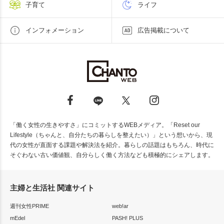
子育て
ライフ
インフォメーション
広告掲載について
「働く女性の生きやすさ」にコミットするWEBメディア。「Reset our
Lifestyle（ちゃんと、自分たちの暮らしを整えたい）」という想いから、現
代の女性が直面する課題や解決法を紹介。暮らしの話題はもちろん、時代に
そぐわない古い価値観、自分らしく働く方法なども積極的にシェアします。
主婦と生活社 関連サイト
週刊女性PRIME
web!ar
mEdel
PASH! PLUS