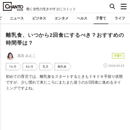
働く女性の生きやすさにコミット
ピ
ニュース
ビジネス
エンタメ
ヘルス
子育て
ライフ
離乳食、いつから2回食にするべき？おすすめの
時間帯は？
高谷 みえこ
子育て
2019.05.23
7か月
8か月
乳児
離乳食
初めての育児では、離乳食をスタートするときもドキドキ手探り状態
ですが、少し慣れて来たころにまたまた迷うのが2回食に進めるタイ
ミングですよね。