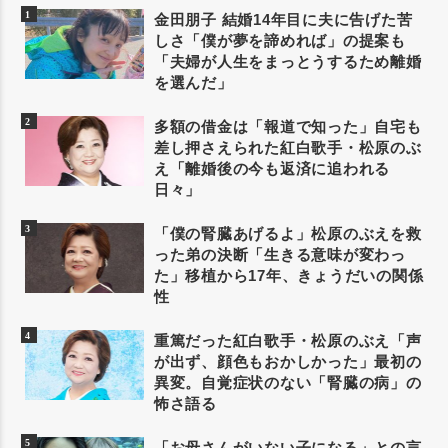
金田朋子 結婚14年目に夫に告げた苦
しさ「僕が夢を諦めれば」の提案も
「夫婦が人生をまっとうするため離婚
を選んだ」
多額の借金は「報道で知った」自宅も
差し押さえられた紅白歌手・松原のぶ
え「離婚後の今も返済に追われる
日々」
「僕の腎臓あげるよ」松原のぶえを救
った弟の決断「生きる意味が変わっ
た」移植から17年、きょうだいの関係
性
重篤だった紅白歌手・松原のぶえ「声
が出ず、顔色もおかしかった」最初の
異変。自覚症状のない「腎臓の病」の
怖さ語る
「お母さんがいない子になる」との言