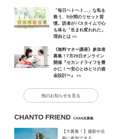
「毎日ヘトヘト…」な私を
救う、5分間のリセット習
慣。読者がバスタイムで心
も体も「生まれ変われた」
理由とは
PR
《無料マネー講座》参加者
募集！7月29日オンライン
開催『セカンドライフを豊
かに！〜安心とゆとりの資
金設計〜』
PR
他のお知らせを見る
CHANTO FRIEND
CHAN友募集
【大募集！】撮影や企
画に参加できる