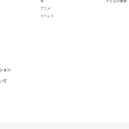
本
子どもの健康
アニメ
イベント
ション
いて