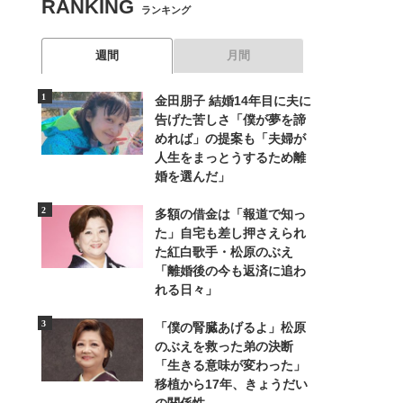
RANKING
ランキング
週間
月間
金田朋子 結婚14年目に夫に
告げた苦しさ「僕が夢を諦
めれば」の提案も「夫婦が
人生をまっとうするため離
婚を選んだ」
多額の借金は「報道で知っ
た」自宅も差し押さえられ
た紅白歌手・松原のぶえ
「離婚後の今も返済に追わ
れる日々」
「僕の腎臓あげるよ」松原
のぶえを救った弟の決断
「生きる意味が変わった」
移植から17年、きょうだい