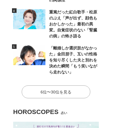
の関係性
重篤だった紅白歌手・松原
のぶえ「声が出ず、顔色も
おかしかった」最初の異
変。自覚症状のない「腎臓
の病」の怖さ語る
「離婚しか選択肢がなかっ
た」金田朋子、互いの性格
を知り尽くした夫と別れを
決めた瞬間「もう笑いなが
ら走れない」
6位〜30位を見る
HOROSCOPES
占い