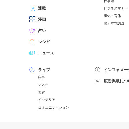
仕事術
連載
ビジネスマナー
産休・育休
漫画
働くママ調査
占い
レシピ
ニュース
ライフ
インフォメー
家事
広告掲載につ
マネー
美容
インテリア
コミュニケーション