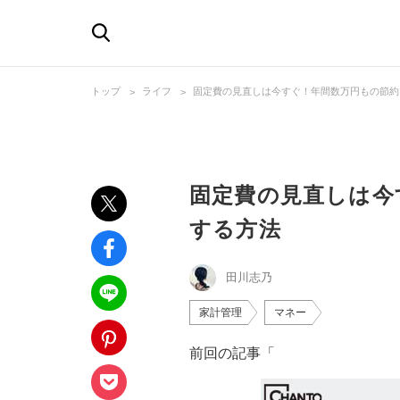
トップ
ライフ
固定費の見直しは今すぐ！年間数万円もの節約
固定費の見直しは今
する方法
田川志乃
家計管理
マネー
前回の記事「