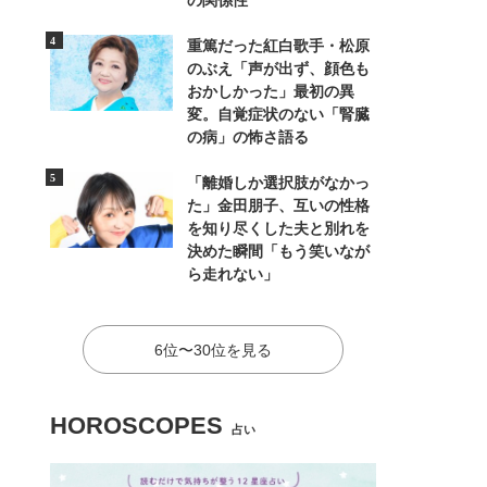
の関係性
重篤だった紅白歌手・松原
のぶえ「声が出ず、顔色も
おかしかった」最初の異
変。自覚症状のない「腎臓
の病」の怖さ語る
「離婚しか選択肢がなかっ
た」金田朋子、互いの性格
を知り尽くした夫と別れを
決めた瞬間「もう笑いなが
ら走れない」
6位〜30位を見る
HOROSCOPES
占い