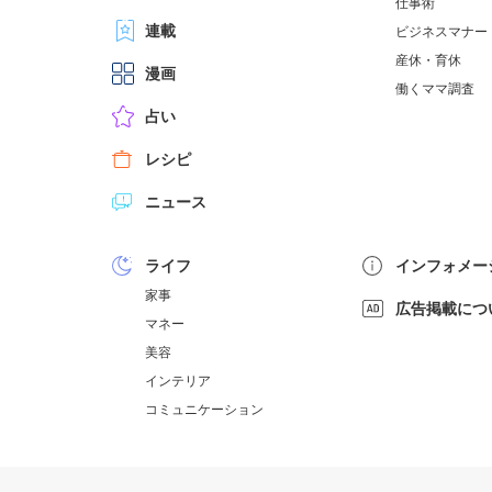
仕事術
連載
ビジネスマナー
産休・育休
漫画
働くママ調査
占い
レシピ
ニュース
ライフ
インフォメー
家事
広告掲載につ
マネー
美容
インテリア
コミュニケーション