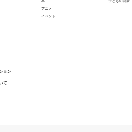
本
子どもの健康
アニメ
イベント
ション
いて