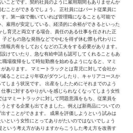
高いことです。契約社員のように雇用期間もありませんか
むことができるでしょう。 正社員にはパート従業員に
ます。第一線で働いていれば管理職になることも可能で
い、雇用が安定している、経済的に余裕ができるといった
かし育児と両立する場合、責任のある仕事を任された正
 子どもの急な発熱などでやむを得ず休む際も代わりに
に情報共有をしておくなどの工夫をする必要があります。
間設けていたり、急な有給申請も認可してくれることもあ
に職場復帰をして時短勤務を始めるようになると、マミ
があります。 マミートラックとは育児に対して会社か
が減ることにより年収がダウンしたり、キャリアコースか
てしまう状況です。 出産をしたためにそれまでのよう
、仕事に対するやりがいを感じられなくなってしまう女性
ではマミートラックに対して問題意識をもち、従業員を
ようとする企業も出てきました。例えば新商品についての
出すことができます。 成果を評価しようという試みは
たいという女性にとってありがたいのではないでしょう
提という考え方がありますからこうした考え方を改善す