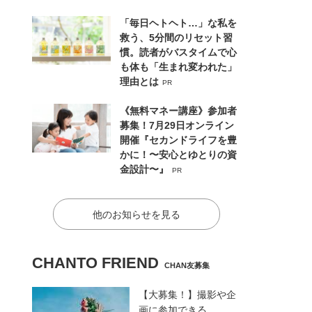
「毎日ヘトヘト…」な私を
救う、5分間のリセット習
慣。読者がバスタイムで心
も体も「生まれ変われた」
理由とは
PR
《無料マネー講座》参加者
募集！7月29日オンライン
開催『セカンドライフを豊
かに！〜安心とゆとりの資
金設計〜』
PR
他のお知らせを見る
CHANTO FRIEND
CHAN友募集
【大募集！】撮影や企
画に参加できる