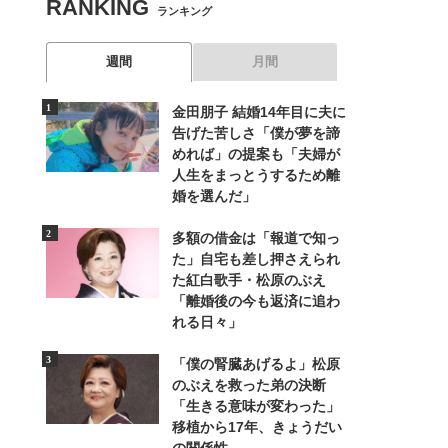
RANKING
ランキング
週間
月間
金田朋子 結婚14年目に夫に
告げた苦しさ「僕が夢を諦
めれば」の提案も「夫婦が
人生をまっとうするため離
婚を選んだ」
多額の借金は「報道で知っ
た」自宅も差し押さえられ
た紅白歌手・松原のぶえ
「離婚後の今も返済に追わ
れる日々」
「僕の腎臓あげるよ」松原
のぶえを救った弟の決断
「生きる意味が変わった」
移植から17年、きょうだい