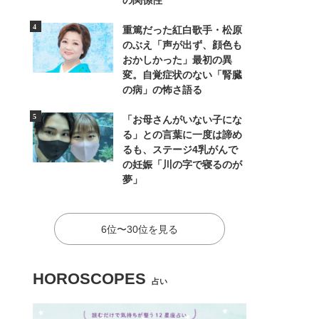
の関係性
重篤だった紅白歌手・松原
のぶえ「声が出ず、顔色も
おかしかった」最初の異
変。自覚症状のない「腎臓
の病」の怖さ語る
「お母さんがいない子にな
る」との言葉に一度は諦め
るも、ステージ4乳がんで
の妊娠「川の字で寝るのが
夢」
6位〜30位を見る
HOROSCOPES
占い