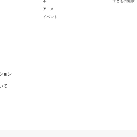
本
子どもの健康
アニメ
イベント
ション
いて