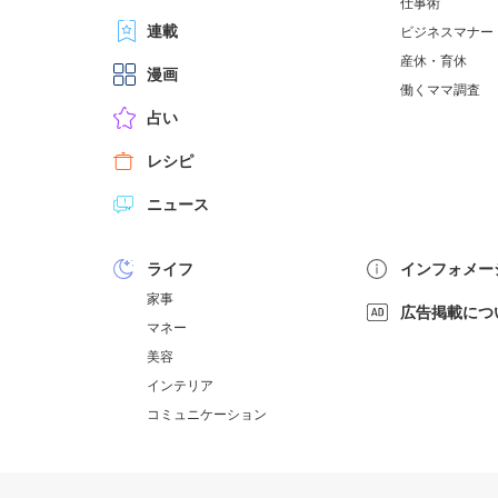
仕事術
連載
ビジネスマナー
産休・育休
漫画
働くママ調査
占い
レシピ
ニュース
ライフ
インフォメー
家事
広告掲載につ
マネー
美容
インテリア
コミュニケーション