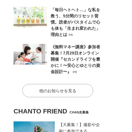
「毎日ヘトヘト…」な私を
救う、5分間のリセット習
慣。読者がバスタイムで心
も体も「生まれ変われた」
理由とは
PR
《無料マネー講座》参加者
募集！7月29日オンライン
開催『セカンドライフを豊
かに！〜安心とゆとりの資
金設計〜』
PR
他のお知らせを見る
CHANTO FRIEND
CHAN友募集
【大募集！】撮影や企
画に参加できる