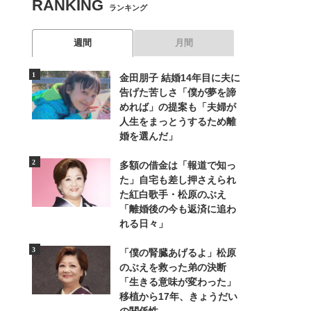
RANKING
ランキング
週間
月間
金田朋子 結婚14年目に夫に
告げた苦しさ「僕が夢を諦
めれば」の提案も「夫婦が
人生をまっとうするため離
婚を選んだ」
多額の借金は「報道で知っ
た」自宅も差し押さえられ
た紅白歌手・松原のぶえ
「離婚後の今も返済に追わ
れる日々」
「僕の腎臓あげるよ」松原
のぶえを救った弟の決断
「生きる意味が変わった」
移植から17年、きょうだい