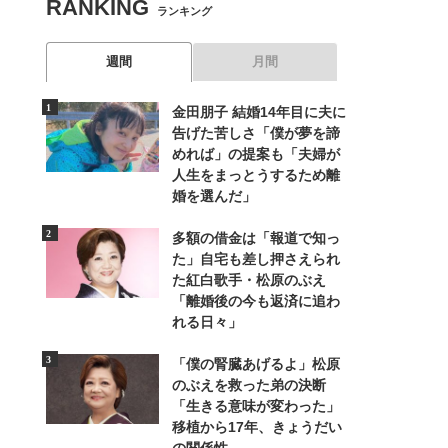
RANKING
ランキング
週間
月間
金田朋子 結婚14年目に夫に
告げた苦しさ「僕が夢を諦
めれば」の提案も「夫婦が
人生をまっとうするため離
婚を選んだ」
多額の借金は「報道で知っ
た」自宅も差し押さえられ
た紅白歌手・松原のぶえ
「離婚後の今も返済に追わ
れる日々」
「僕の腎臓あげるよ」松原
のぶえを救った弟の決断
「生きる意味が変わった」
移植から17年、きょうだい