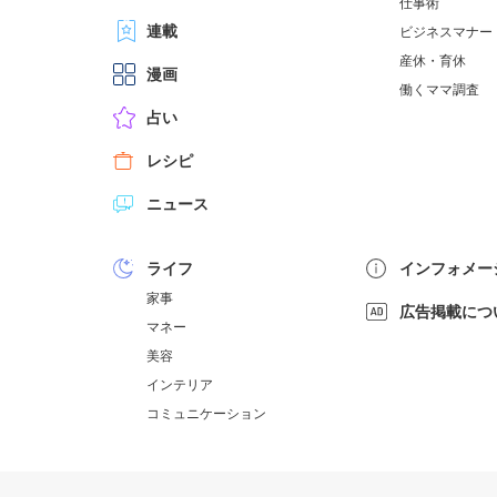
仕事術
連載
ビジネスマナー
産休・育休
漫画
働くママ調査
占い
レシピ
ニュース
ライフ
インフォメー
家事
広告掲載につ
マネー
美容
インテリア
コミュニケーション