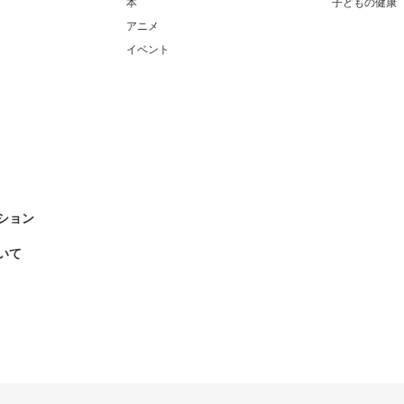
本
子どもの健康
アニメ
イベント
ション
いて