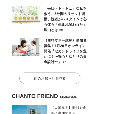
「毎日ヘトヘト…」な私を
救う、5分間のリセット習
慣。読者がバスタイムで心
も体も「生まれ変われた」
理由とは
PR
《無料マネー講座》参加者
募集！7月29日オンライン
開催『セカンドライフを豊
かに！〜安心とゆとりの資
金設計〜』
PR
他のお知らせを見る
CHANTO FRIEND
CHAN友募集
【大募集！】撮影や企
画に参加できる