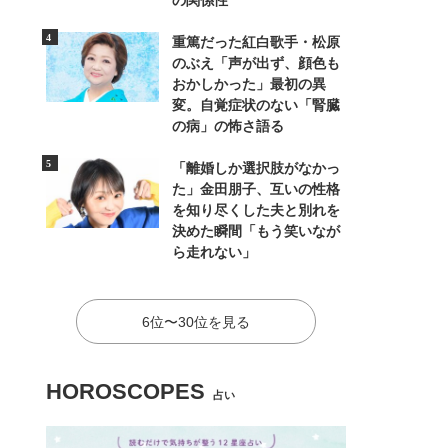
の関係性
重篤だった紅白歌手・松原
のぶえ「声が出ず、顔色も
おかしかった」最初の異
変。自覚症状のない「腎臓
の病」の怖さ語る
「離婚しか選択肢がなかっ
た」金田朋子、互いの性格
を知り尽くした夫と別れを
決めた瞬間「もう笑いなが
ら走れない」
6位〜30位を見る
HOROSCOPES
占い