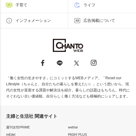
子育て
ライフ
インフォメーション
広告掲載について
「働く女性の生きやすさ」にコミットするWEBメディア。「Reset our
Lifestyle（ちゃんと、自分たちの暮らしを整えたい）」という想いから、現
代の女性が直面する課題や解決法を紹介。暮らしの話題はもちろん、時代に
そぐわない古い価値観、自分らしく働く方法なども積極的にシェアします。
主婦と生活社 関連サイト
週刊女性PRIME
web!ar
mEdel
PASH! PLUS