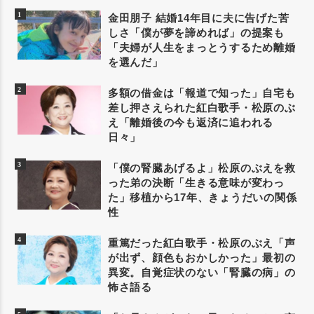
金田朋子 結婚14年目に夫に告げた苦
しさ「僕が夢を諦めれば」の提案も
「夫婦が人生をまっとうするため離婚
を選んだ」
多額の借金は「報道で知った」自宅も
差し押さえられた紅白歌手・松原のぶ
え「離婚後の今も返済に追われる
日々」
「僕の腎臓あげるよ」松原のぶえを救
った弟の決断「生きる意味が変わっ
た」移植から17年、きょうだいの関係
性
重篤だった紅白歌手・松原のぶえ「声
が出ず、顔色もおかしかった」最初の
異変。自覚症状のない「腎臓の病」の
怖さ語る