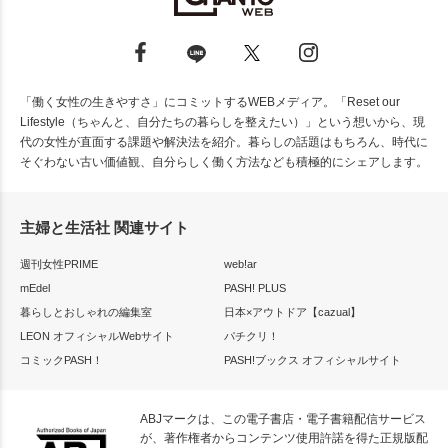
「働く女性の生きやすさ」にコミットするWEBメディア。「Reset our
Lifestyle（ちゃんと、自分たちの暮らしを整えたい）」という想いから、現
代の女性が直面する課題や解決法を紹介。暮らしの話題はもちろん、時代に
そぐわない古い価値観、自分らしく働く方法なども積極的にシェアします。
主婦と生活社 関連サイト
週刊女性PRIME
web!ar
mEdel
PASH! PLUS
暮らしとおしゃれの編集室
日本×アウトドア【cazual】
LEON オフィシャルWebサイト
パチクリ！
コミックPASH！
PASH!ブックス オフィシャルサイト
ABJマークは、この電子書店・電子書籍配信サービス
が、著作権者からコンテンツ使用許諾を得た正規版配