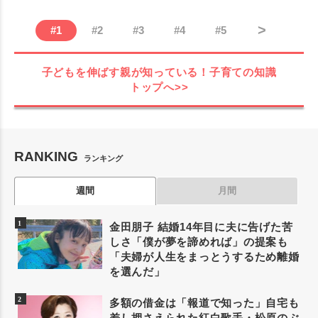
>
#
1
#
2
#
3
#
4
#
5
子どもを伸ばす親が知っている！子育ての知識
トップへ>>
RANKING
ランキング
週間
月間
金田朋子 結婚14年目に夫に告げた苦
しさ「僕が夢を諦めれば」の提案も
「夫婦が人生をまっとうするため離婚
を選んだ」
多額の借金は「報道で知った」自宅も
差し押さえられた紅白歌手・松原のぶ