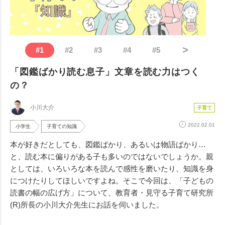
>
#
1
#
2
#
3
#
4
#
5
「図鑑ばかり読む息子」文章を読む力はつく
の？
小川大介
子育て
2022.02.01
小学生
子育ての知識
本が好きだとしても、図鑑ばかり、あるいは物語ばかり
…
と、読む本に偏りがある子も多いのではないでしょうか。親
としては、いろいろな本を読んで感性を磨いたり、知識を身
につけたりしてほしいですよね。そこで今回は、「子どもの
読書の幅の広げ方」について、教育者・見守る子育て研究所
(R)所長の小川大介先生にお話を伺いました。