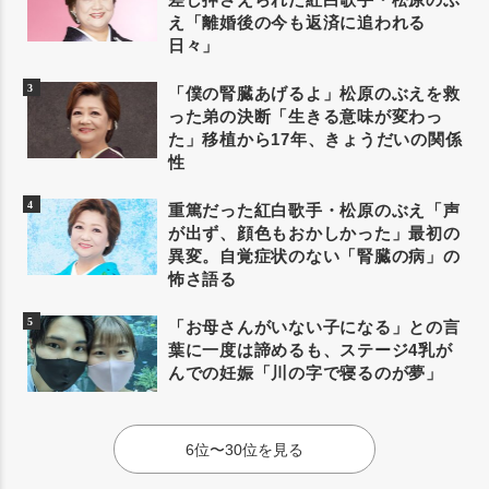
え「離婚後の今も返済に追われる
日々」
「僕の腎臓あげるよ」松原のぶえを救
った弟の決断「生きる意味が変わっ
た」移植から17年、きょうだいの関係
性
重篤だった紅白歌手・松原のぶえ「声
が出ず、顔色もおかしかった」最初の
異変。自覚症状のない「腎臓の病」の
怖さ語る
「お母さんがいない子になる」との言
葉に一度は諦めるも、ステージ4乳が
んでの妊娠「川の字で寝るのが夢」
6位〜30位を見る